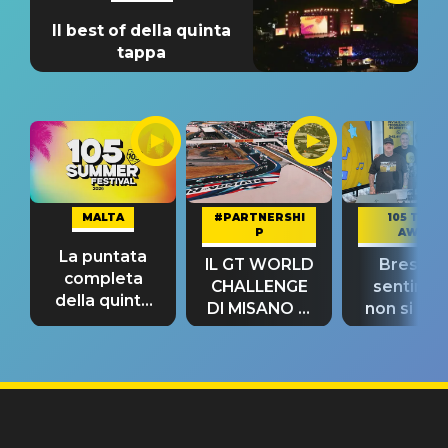
Il best of della quinta
tappa
MALTA
#PARTNERSHI
105 TAKE
P
AWAY
La puntata
IL GT WORLD
Bresh: "I
completa
CHALLENGE
sentime
della quinta
DI MISANO si
non si pr
tappa
riconferma
fino alla n
un GRANDE
prima"
SUCCESSO!