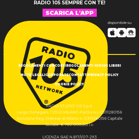
RADIO 105 SEMPRE CON TE!
SCARICA L'APP
disponibile su
REGOLAMENTI CONCORSI
REGOLAMENTI GIOCHI LIBERI
NOTE LEGALI
CORPORATE
CONTATTI
PRIVACY POLICY
COOKIE POLICY
RADIO STUDIO 105 S.p.A.
Largo Donegani, 1 20121 MILANO Partita Iva 03111280156
Iscrizione Reg. Imprese di Milano n. 03111280156 Capitale
Sociale: € 780.000,00 i.v.
LICENZA SIAE N.817/I/07-293