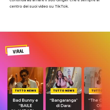
continua ad amare il suo Ginger che è sempre al
centro dei suoi video su TikTok.
VIRAL
TUTTO NEWS
TUTTO NEWS
TUTTO NE
Bad Bunny e
“Bangaranga”
“The Cure”
“BAILE
di Dara:
Olivia