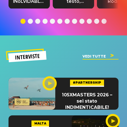
INoLVIDABLE”:
testo,
Rodrigo
testo,
traduzione e
testo,
traduzione e
significato
traduzion
significato
del singolo
significa
INTERVISTE
VEDI TUTTE
#PARTNERSHIP
105XMASTERS 2026 –
sei stato
INDIMENTICABILE!
MALTA