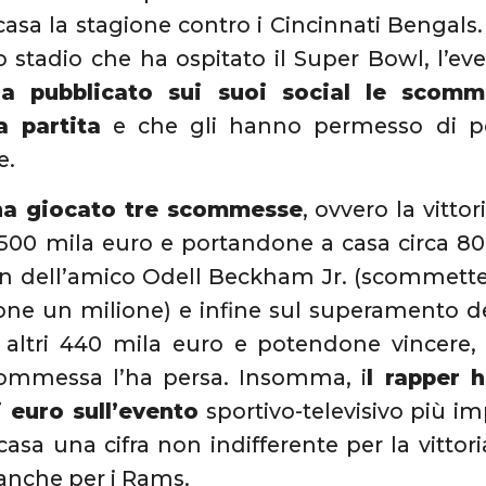
casa la stagione contro i Cincinnati Bengals. 
lo stadio che ha ospitato il Super Bowl, l’eve
a pubblicato sui suoi social le scom
a partita
e che gli hanno permesso di por
e.
 ha giocato tre scommesse
, ovvero la vitto
500 mila euro e portandone a casa circa 80
 dell’amico Odell Beckham Jr. (scommette
ne un milione) e infine sul superamento de
altri 440 mila euro e potendone vincere, 
ommessa l’ha persa. Insomma, i
l rapper 
i euro sull’evento
sportivo-televisivo più 
casa una cifra non indifferente per la vittori
 anche per i Rams.