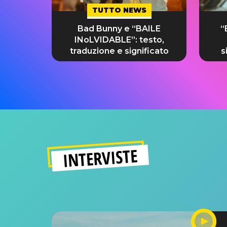
TUTTO NEWS
Bad Bunny e “BAILE
“
INoLVIDABLE”: testo,
traduzione e significato
s
INTERVISTE