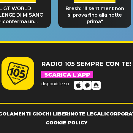
IL GT WORLD
Bresh: "Il sentiment non
LENGE DI MISANO
si prova fino alla notte
 riconferma un
prima"
NDE SUCCESSO!
RADIO 105 SEMPRE CON TE!
SCARICA L'APP
disponibile su
GOLAMENTI GIOCHI LIBERI
NOTE LEGALI
CORPORA
COOKIE POLICY