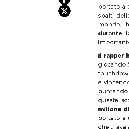
portato a 
spalti del
mondo,
h
durante l
important
Il rapper
giocando 
touchdown
e vincendo
puntando 
questa sc
milione d
portato a 
che tifava