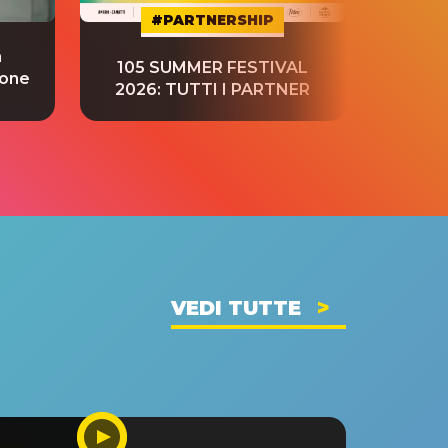
#PARTNERSHIP
a
“S
105 SUMMER FESTIVAL
ione
tradu
2026: TUTTI I PARTNER
VEDI TUTTE