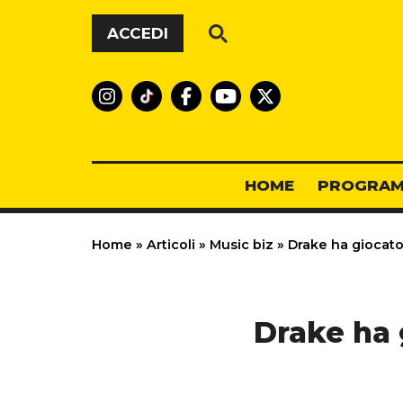
Vai al contenuto
ACCEDI
HOME
PROGRAM
Home
»
Articoli
»
Music biz
»
Drake ha giocato 
Drake ha g