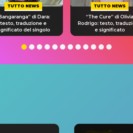
TUTTO NEWS
TUTTO NEWS
Bangaranga” di Dara:
“The Cure” di Olivi
testo, traduzione e
Rodrigo: testo, traduz
ignificato del singolo
e significato