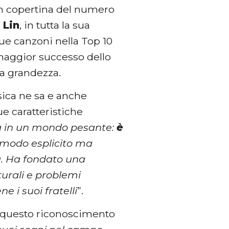
 in copertina del numero
 Lin
, in tutta la sua
ue canzoni nella Top 10
i maggior successo dello
ua grandezza.
ica ne sa e anche
ue caratteristiche
a in un mondo pesante:
è
n modo esplicito ma
a. Ha fondato una
turali e problemi
e i suoi fratelli
”.
hé questo riconoscimento