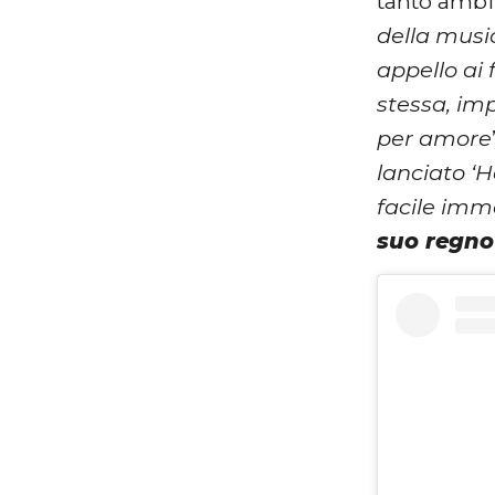
tanto ambit
della musi
appello ai 
stessa, im
per amore
lanciato ‘H
facile imm
suo regno