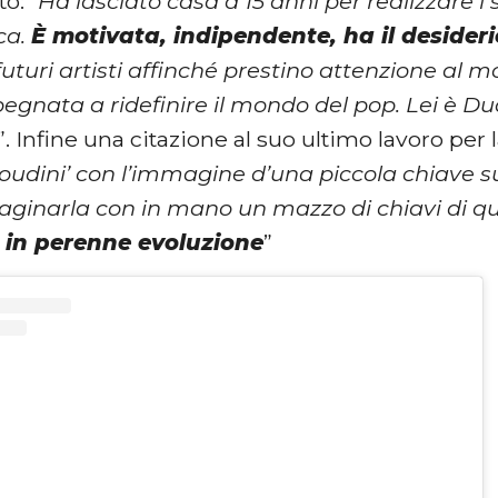
o: “
Ha lasciato casa a 15 anni per realizzare i
ca.
È motivata, indipendente, ha il desider
futuri artisti affinché prestino attenzione al m
pegnata a ridefinire il mondo del pop. Lei è D
”. Infine una citazione al suo ultimo lavoro per l
oudini’ con l’immagine d’una piccola chiave su
aginarla con in mano un mazzo di chiavi di qu
 in perenne evoluzione
”