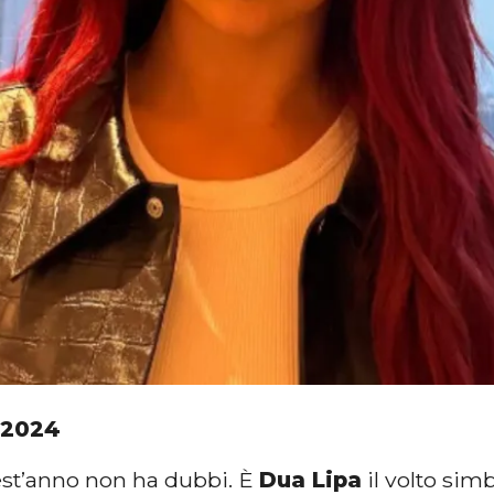
 2024
st’anno non ha dubbi. È
Dua Lipa
il volto sim