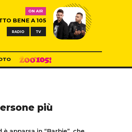
ON AIR
TTO BENE A 105
RADIO
TV
OTO
persone più
 è apparsa in “Barbie”, che