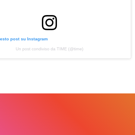
uesto post su Instagram
Un post condiviso da TIME (@time)