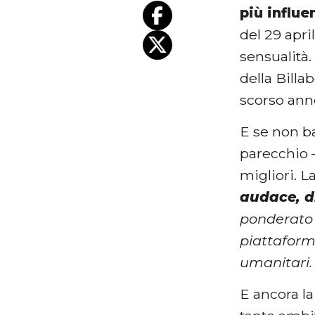
più influe
del 29 apri
sensualità.
della Billa
scorso ann
E se non b
parecchio 
migliori. La
audace, d
ponderato 
piattaforma
umanitari. 
E ancora l