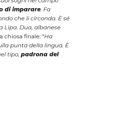
 suoi sogni nel campo
io di imparare
. Fa
ondo che li circonda. È sé
ua Lipa. Dua, albanese
a chiosa finale: “
Ha
lla punta della lingua. È
el tipo,
padrona del