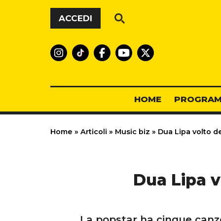
Vai al contenuto
ACCEDI
HOME
PROGRAM
Home
»
Articoli
»
Music biz
»
Dua Lipa volto de
Dua Lipa v
La popstar ha cinque canzo