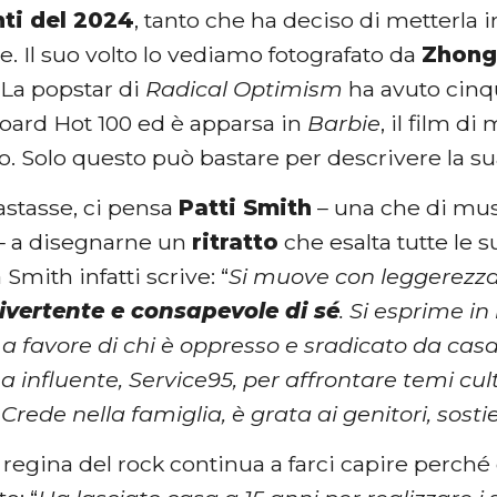
nti del 2024
, tanto che ha deciso di metterla
le. Il suo volto lo vediamo fotografato da
Zhong
 La popstar di
Radical Optimism
ha avuto cinq
board Hot 100 ed è apparsa in
Barbie
, il film d
o. Solo questo può bastare per descrivere la s
astasse, ci pensa
Patti Smith
– una che di mus
– a disegnarne un
ritratto
che esalta tutte le s
 Smith infatti scrive: “
Si muove con leggerezz
ivertente e consapevole di sé
. Si esprime i
a favore di chi è oppresso e sradicato da cas
 influente, Service95, per affrontare temi cul
Crede nella famiglia, è grata ai genitori, sostien
a regina del rock continua a farci capire perc