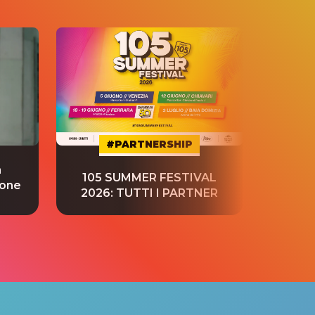
#PARTNERSHIP
a
“S
105 SUMMER FESTIVAL
ione
tradu
2026: TUTTI I PARTNER