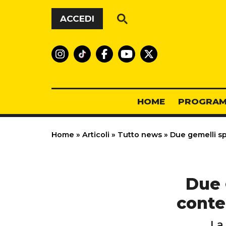
Vai al contenuto
ACCEDI
HOME
PROGRAM
Home
»
Articoli
»
Tutto news
»
Due gemelli s
Due 
conte
La