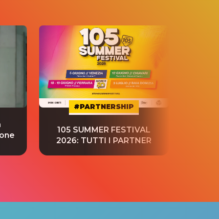
#PARTNERSHIP
a
“S
105 SUMMER FESTIVAL
ione
tradu
2026: TUTTI I PARTNER