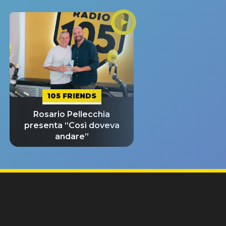
105 FRIENDS
Rosario Pellecchia
presenta “Così doveva
andare”