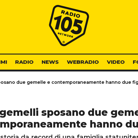
Radio 105
MI
RADIO
NEWS
WEBRADIO
VIDEO
F
posano due gemelle e contemporaneamente hanno due fig
gemelli sposano due geme
mporaneamente hanno due
 storia da record di una famiglia statunite