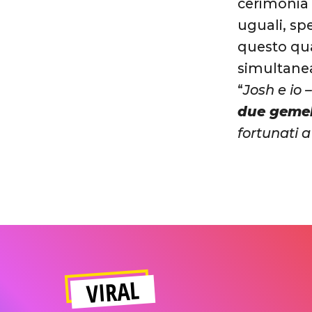
cerimonia 
uguali, sp
questo qua
simultane
“
Josh e io 
due gemel
fortunati a
VIRAL