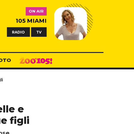
ON AIR
105 MIAMI
RADIO
TV
OTO
li
lle e
 figli
nse