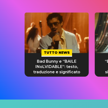
TUTTO NEWS
Bad Bunny e “BAILE
“
INoLVIDABLE”: testo,
traduzione e significato
s