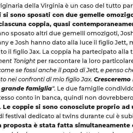
iginaria della Virginia è un caso del tutto par
 si sono sposati con due gemelle omozigo
r ciascuna coppia, quasi contemporaneame
o sposato altri due gemelli omozigoti, Josh
tany e Josh hanno dato alla luce il figlio Jett
o il figlio Jax. La coppia ha partecipato alla
ment Tonight
per raccontare la loro particolar
ome se fossi anche il papà di Jett, e penso che
nto nei confronti di mio figlio Jax.
Cresceremo 
grande famiglia
“.
Le due famiglie condivido
tesso conto in banca, quindi non dovrebber
.
Le coppie si sono conosciute proprio ad 
i festival dedicato ai twins durante cui è sub
a proposta è stata fatta simultaneamente e 