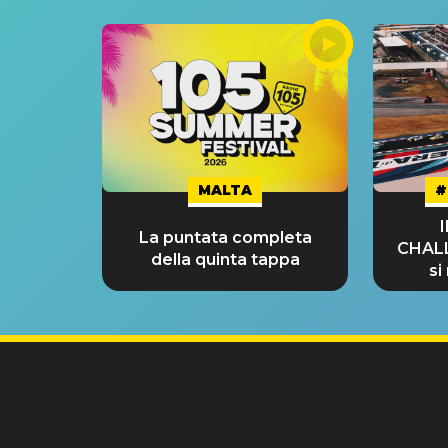
MALTA
#
La puntata completa
CHAL
della quinta tappa
si
GRA