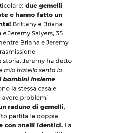
ticolare:
due gemelli
te e hanno fatto un
nte!
Brittany e Briana
 e Jeremy Salyers, 35
, mentre Briana e Jeremy
 trasmissione
e storia. Jeremy ha detto
 mio fratello senta lo
i bambini insieme
no la stessa casa e
o avere problemi
un raduno di gemelli
,
ito partita la doppia
con anelli identici.
La