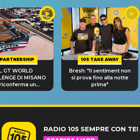
PARTNERSHIP
105 TAKE AWAY
IL GT WORLD
Bresh: "Il sentiment non
LENGE DI MISANO
si prova fino alla notte
 riconferma un
prima"
NDE SUCCESSO!
RADIO 105 SEMPRE CON TE!