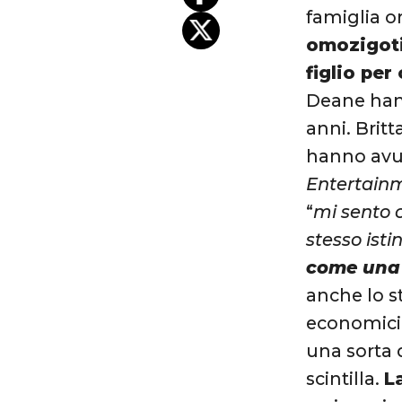
famiglia or
omozigoti
figlio pe
Deane hann
anni. Brit
hanno avut
Entertain
“
mi sento c
stesso isti
come una 
anche lo s
economici
una sorta d
scintilla.
L