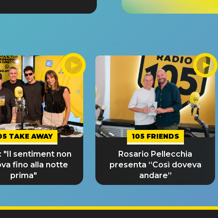
05 TAKE AWAY
105 FRIENDS
 "Il sentiment non
Rosario Pellecchia
ova fino alla notte
presenta “Così doveva
prima"
andare”