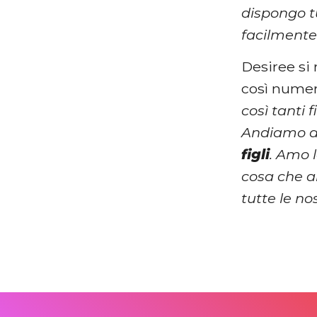
dispongo tu
facilmente 
Desiree si
così numer
così tanti
Andiamo a
figli
. Amo 
cosa che a
tutte le no