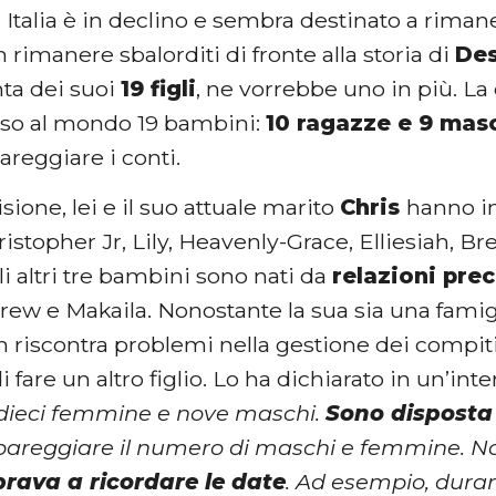
n Italia è in declino e sembra destinato a riman
n rimanere sbalorditi di fronte alla storia di
Des
ta dei suoi
19 figli
, ne vorrebbe uno in più. L
so al mondo 19 bambini:
10 ragazze e 9 masc
areggiare i conti.
isione, lei e il suo attuale marito
Chris
hanno in
ristopher Jr, Lily, Heavenly-Grace, Elliesiah, B
li altri tre bambini sono nati da
relazioni pre
rew e Makaila. Nonostante la sua sia una famig
 riscontra problemi nella gestione dei compiti,
i fare un altro figlio. Lo ha dichiarato in un’inte
dieci femmine e nove maschi.
Sono disposta
 pareggiare il numero di maschi e femmine. N
rava a ricordare le date
. Ad esempio, durant