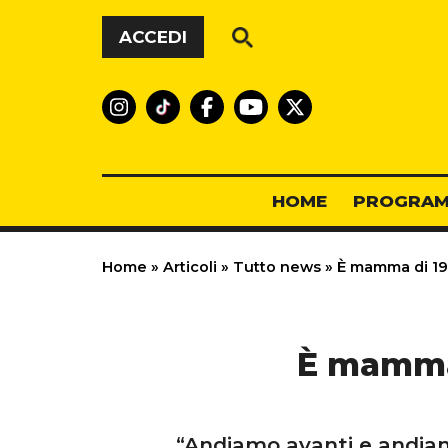
Vai al contenuto
ACCEDI
HOME
PROGRAM
Home
»
Articoli
»
Tutto news
»
È mamma di 19 f
È mamma 
“Andiamo avanti e andiamo 