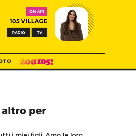
ON AIR
105 VILLAGE
RADIO
TV
OTO
altro per
i i miei figli. Amo le loro