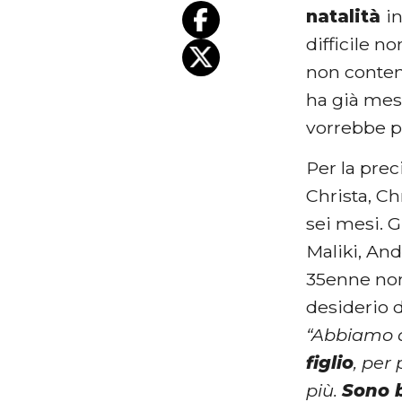
natalità
i
difficile no
non conten
ha già mes
vorrebbe p
Per la prec
Christa, Ch
sei mesi. G
Maliki, And
35enne non
desiderio d
“Abbiamo 
figlio
, per
più.
Sono b