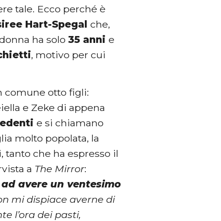
ere tale. Ecco perché è
iree Hart-Spegal
che,
a donna ha solo
35 anni
e
hietti
, motivo per cui
 comune otto figli:
reiella e Zeke di appena
cedenti
e si chiamano
lia molto popolata, la
 tanto che ha espresso il
rvista a
The Mirror
:
 ad avere un ventesimo
on mi dispiace averne di
e l’ora dei pasti,