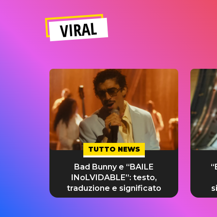
VIRAL
TUTTO NEWS
Bad Bunny e “BAILE
“
INoLVIDABLE”: testo,
traduzione e significato
s