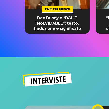
TUTTO NEWS
Bad Bunny e “BAILE
“
INoLVIDABLE”: testo,
traduzione e significato
s
INTERVISTE