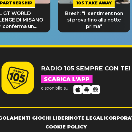
PARTNERSHIP
105 TAKE AWAY
IL GT WORLD
Bresh: "Il sentiment non
LENGE DI MISANO
si prova fino alla notte
 riconferma un
prima"
NDE SUCCESSO!
RADIO 105 SEMPRE CON TE!
SCARICA L'APP
disponibile su
GOLAMENTI GIOCHI LIBERI
NOTE LEGALI
CORPORA
COOKIE POLICY