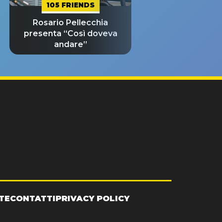
105 FRIENDS
Rosario Pellecchia
presenta “Così doveva
andare”
TE
CONTATTI
PRIVACY POLICY