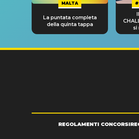
MALTA
#
La puntata completa
CHAL
della quinta tappa
si
GRA
REGOLAMENTI CONCORSI
RE