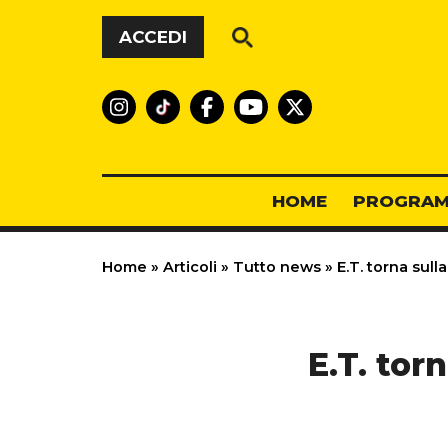
Vai al contenuto
ACCEDI
HOME
PROGRAM
Home
»
Articoli
»
Tutto news
»
E.T. torna sulla
E.T. torn