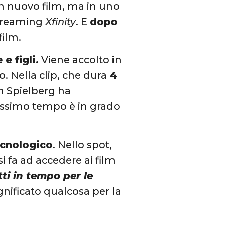
un nuovo film, ma in uno
 streaming
Xfinity
. E
dopo
film.
e figli.
Viene accolto in
 Nella clip, che dura
4
en Spielberg ha
hissimo tempo è in grado
ecnologico
. Nello spot,
 si fa ad accedere ai film
tti in tempo per le
gnificato qualcosa per la