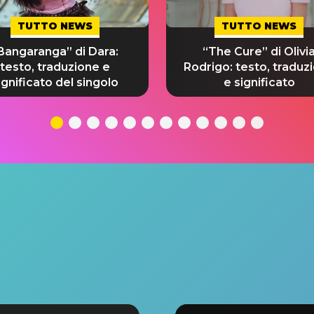
TUTTO NEWS
TUTTO NEWS
Bangaranga” di Dara:
“The Cure” di Olivi
testo, traduzione e
Rodrigo: testo, traduz
ignificato del singolo
e significato