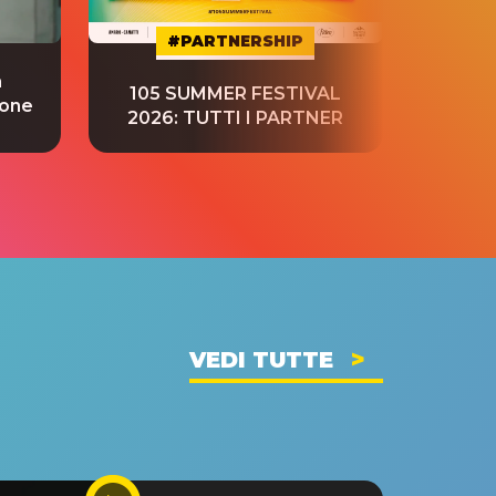
#PARTNERSHIP
a
“S
105 SUMMER FESTIVAL
ione
tradu
2026: TUTTI I PARTNER
VEDI TUTTE