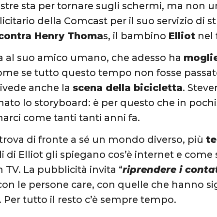
restre sta per tornare sugli schermi, ma non 
icitario della Comcast per il suo servizio di
ncontra Henry Thoma
s, il bambino
Elliot
nel 
sita al suo amico umano, che adesso ha
moglie 
ome se tutto questo tempo non fosse passato.
 rivede anche la
scena della bicicletta
. Stev
nato lo storyboard: è per questo che in poc
arci come tanti tanti anni fa.
i trova di fronte a sé un mondo diverso, più
t
figli di Elliot gli spiegano cos’è internet e come
n TV. La pubblicità invita “
riprendere i conta
 con le persone care, con quelle che hanno si
a. Per tutto il resto c’è sempre tempo.