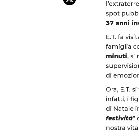
l’extrater
spot pubbl
37 anni i
E.T. fa vi
famiglia c
minuti
, si
supervisio
di emozion
Ora, E.T. s
infatti, i 
di Natale i
festività
”
nostra vit