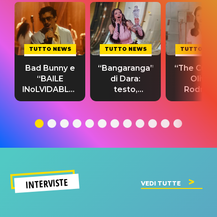
TUTTO NEWS
TUTTO NEWS
TUTTO NE
Bad Bunny e
“Bangaranga”
“The Cure”
“BAILE
di Dara:
Olivia
INoLVIDABLE”:
testo,
Rodrigo
testo,
traduzione e
testo,
traduzione e
significato
traduzion
significato
del singolo
significa
INTERVISTE
VEDI TUTTE