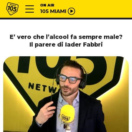
Vai al contenuto
Radio 105
ON AIR
105 MIAMI
E’ vero che l’alcool fa sempre male?
Il parere di Iader Fabbri