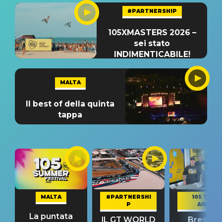
#PARTNERSHIP
105XMASTERS 2026 –
sei stato
INDIMENTICABILE!
MALTA
Il best of della quinta
tappa
MALTA
#PARTNERSHI
105 TAKE
P
AWAY
La puntata
IL GT WORLD
Bresh: "I