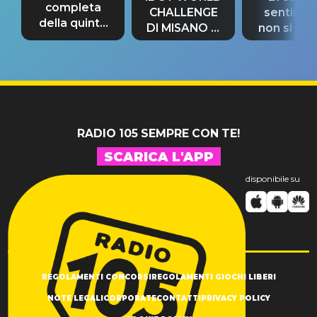
completa
CHALLENGE
sentime
della quinta
DI MISANO si
non si pr
tappa
riconferma
fino alla n
un GRANDE
prima"
SUCCESSO!
RADIO 105 SEMPRE CON TE!
SCARICA L'APP
disponibile su
REGOLAMENTI CONCORSI
REGOLAMENTI GIOCHI LIBERI
NOTE LEGALI
CORPORATE
CONTATTI
PRIVACY POLICY