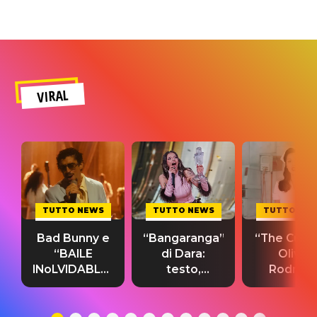
VIRAL
TUTTO NEWS
TUTTO NEWS
TUTTO NE
Bad Bunny e
“Bangaranga”
“The Cure”
“BAILE
di Dara:
Olivia
INoLVIDABLE”:
testo,
Rodrigo
testo,
traduzione e
testo,
traduzione e
significato
traduzion
significato
del singolo
significa