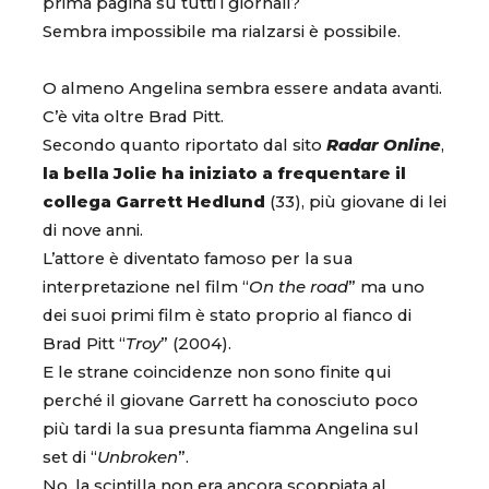
prima pagina su tutti i giornali?
Sembra impossibile ma rialzarsi è possibile.
O almeno Angelina sembra essere andata avanti.
C’è vita oltre Brad Pitt.
Secondo quanto riportato dal sito
Radar Online
,
la bella Jolie ha iniziato a frequentare il
collega Garrett Hedlund
(33), più giovane di lei
di nove anni.
L’attore è diventato famoso per la sua
interpretazione nel film “
On the road
” ma uno
dei suoi primi film è stato proprio al fianco di
Brad Pitt “
Troy
” (2004).
E le strane coincidenze non sono finite qui
perché il giovane Garrett ha conosciuto poco
più tardi la sua presunta fiamma Angelina sul
set di “
Unbroken
”.
No, la scintilla non era ancora scoppiata al