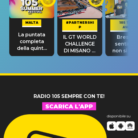
MALTA
#PARTNERSHI
105 TAKE
P
AWAY
La puntata
IL GT WORLD
Bresh: "I
completa
CHALLENGE
sentime
della quinta
DI MISANO si
non si pr
tappa
riconferma
fino alla n
un GRANDE
prima"
SUCCESSO!
RADIO 105 SEMPRE CON TE!
SCARICA L'APP
disponibile su