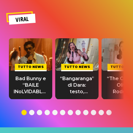
VIRAL
TUTTO NEWS
TUTTO NEWS
TUTTO NE
Bad Bunny e
“Bangaranga”
“The Cure”
“BAILE
di Dara:
Olivia
INoLVIDABLE”:
testo,
Rodrigo
testo,
traduzione e
testo,
traduzione e
significato
traduzion
significato
del singolo
significa