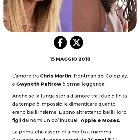
15 MAGGIO 2018
L’amore tra
Chris Martin
, frontman dei Coldplay,
e
Gwyneth Paltrow
è ormai leggenda.
Anche se la lunga storia d’amore tra i due è finita
da tempo è impossibile dimenticare quanto
erano belli insieme. E sono altrettanto belli i loro
figli dai nomi un po’ inusuali,
Apple e Moses
.
La prima, che assomiglia molto a mamma
Gwyneth, ha da poco compiuto
14 anni
(il 14