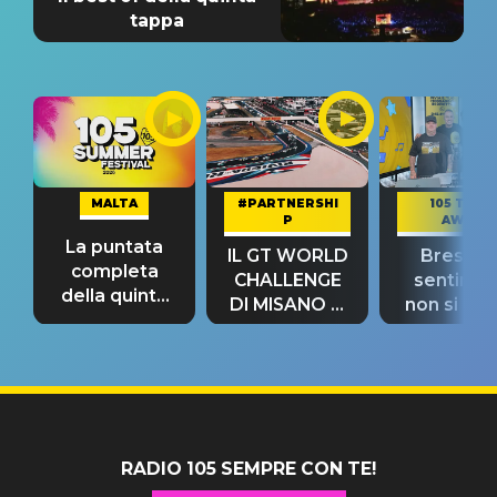
tappa
MALTA
#PARTNERSHI
105 TAKE
P
AWAY
La puntata
IL GT WORLD
Bresh: "I
completa
CHALLENGE
sentime
della quinta
DI MISANO si
non si pr
tappa
riconferma
fino alla n
un GRANDE
prima"
SUCCESSO!
RADIO 105 SEMPRE CON TE!