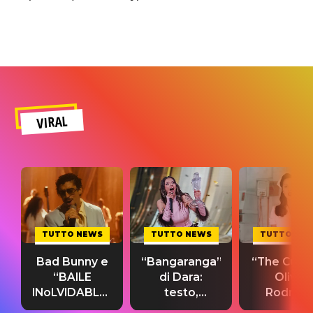
VIRAL
TUTTO NEWS
TUTTO NEWS
TUTTO NE
Bad Bunny e
“Bangaranga”
“The Cure”
“BAILE
di Dara:
Olivia
INoLVIDABLE”:
testo,
Rodrigo
testo,
traduzione e
testo,