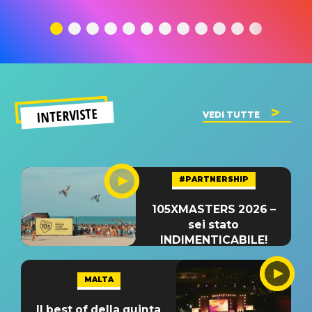
traduzione e
significato
traduzion
significato
del singolo
significa
INTERVISTE
VEDI TUTTE
#PARTNERSHIP
105XMASTERS 2026 –
sei stato
INDIMENTICABILE!
MALTA
Il best of della quinta