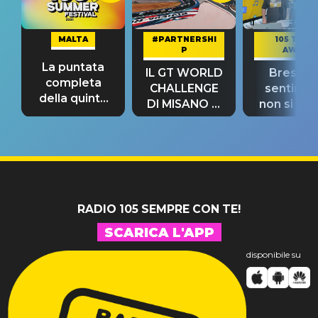
MALTA
#PARTNERSHI
105 TAKE
P
AWAY
La puntata
IL GT WORLD
Bresh: "I
completa
CHALLENGE
sentime
della quinta
DI MISANO si
non si pr
tappa
riconferma
fino alla n
un GRANDE
prima"
SUCCESSO!
RADIO 105 SEMPRE CON TE!
SCARICA L'APP
disponibile su