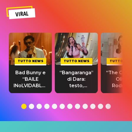
VIRAL
TUTTO NEWS
TUTTO NEWS
TUTTO NE
Bad Bunny e
“Bangaranga”
“The Cure”
“BAILE
di Dara:
Olivia
INoLVIDABLE”:
testo,
Rodrigo
testo,
traduzione e
testo,
traduzione e
significato
traduzion
significato
del singolo
significa