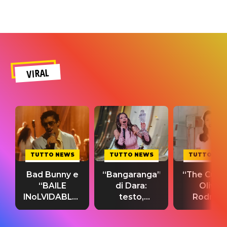
VIRAL
TUTTO NEWS
TUTTO NEWS
TUTTO NE
Bad Bunny e
“Bangaranga”
“The Cure”
“BAILE
di Dara:
Olivia
INoLVIDABLE”:
testo,
Rodrigo
testo,
traduzione e
testo,
traduzione e
significato
traduzion