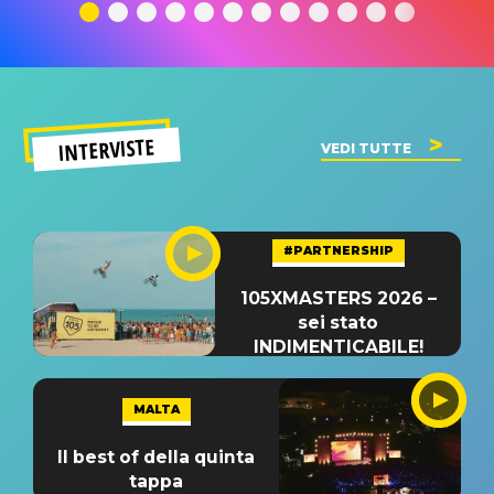
significato
del singolo
significa
INTERVISTE
VEDI TUTTE
#PARTNERSHIP
105XMASTERS 2026 –
sei stato
INDIMENTICABILE!
MALTA
Il best of della quinta
tappa