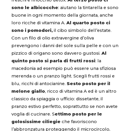
freschi e finocchio detox.
Al terzo posto ci
sono le albicocche
: aiutano la tintarella e sono
buone in ogni momento della giornata, anche
loro ricche di vitamina A.
Al quarto posto ci
sono i pomodori,
il cibo simbolo dell’estate.
Con un filo di olio extravergine d’oliva
prevengono i danni del sole sulla pelle e con un
pizzico di origano sono davvero gustosi.
Al
quinto posto si parla di frutti rossi
: la
macedonia ad esempio può essere una sfiziosa
merenda o un pranzo light. Scegli frutti rossi e
blu, ricchi di antocianine.
Sesto posto per il
melone giallo
, ricco di vitamina A ed è un altro
classico da spiaggia o ufficio: dissetante, il
pranzo estivo perfetto, soprattutto se non avete
voglia di cucinare. S
ettimo posto per le
golosissime ciliegie
che favoriscono
l’abbronzatura proteggendo il microcircolo,