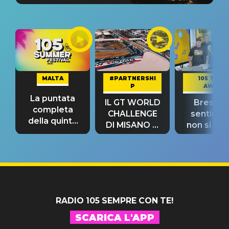
MALTA
#PARTNERSHI
105 TAKE
P
AWAY
La puntata
IL GT WORLD
Bresh: "I
completa
CHALLENGE
sentime
della quinta
DI MISANO si
non si pr
tappa
riconferma
fino alla n
un GRANDE
prima"
SUCCESSO!
RADIO 105 SEMPRE CON TE!
SCARICA L'APP