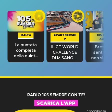
MALTA
#PARTNERSHI
105 TAKE
P
AWAY
La puntata
IL GT WORLD
Bresh: "I
completa
CHALLENGE
sentime
della quinta
DI MISANO si
non si pr
tappa
riconferma
fino alla n
un GRANDE
prima"
SUCCESSO!
RADIO 105 SEMPRE CON TE!
SCARICA L'APP
disponibile su