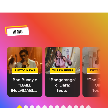
VIRAL
TUTTO NEWS
TUTTO NEWS
TUTTO NE
Bad Bunny e
“Bangaranga”
“The Cure”
“BAILE
di Dara:
Olivia
INoLVIDABLE”:
testo,
Rodrigo
testo,
traduzione e
testo,
traduzione e
significato
traduzion
significato
del singolo
significa