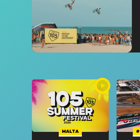
MALTA
#