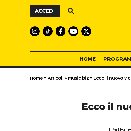
Vai al contenuto
ACCEDI
HOME
PROGRAM
Home
»
Articoli
»
Music biz
»
Ecco il nuovo vid
Ecco il nu
L'album