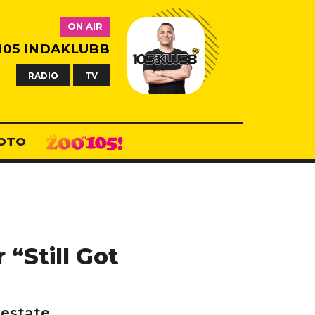
ON AIR
105 INDAKLUBB
RADIO
TV
OTO
 “Still Got
 estate.