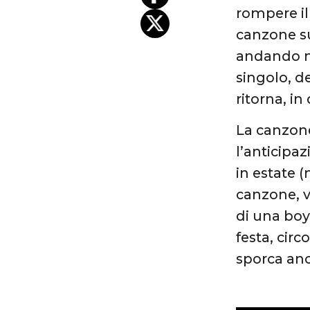
rompere il
canzone su
andando m
singolo, d
ritorna, in
La canzone
l’anticipa
in estate 
canzone, 
di una boy
festa, cir
sporca anc