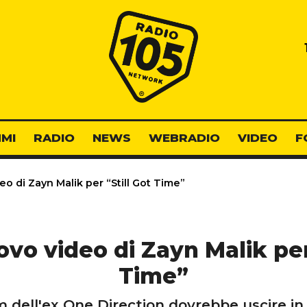
Radio 105
MI
RADIO
NEWS
WEBRADIO
VIDEO
F
eo di Zayn Malik per “Still Got Time”
ovo video di Zayn Malik per
Time”
 dell'ex One Direction dovrebbe uscire in