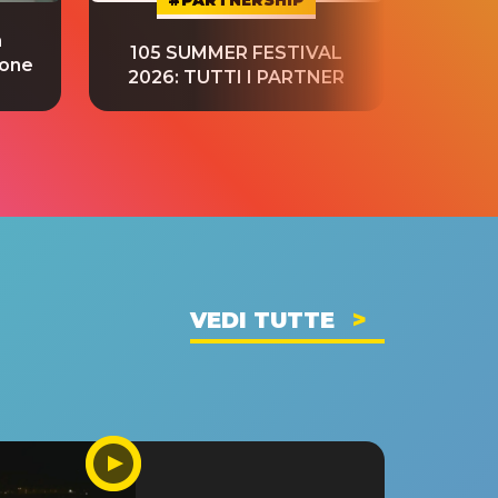
a
“S
105 SUMMER FESTIVAL
ione
tradu
2026: TUTTI I PARTNER
VEDI TUTTE