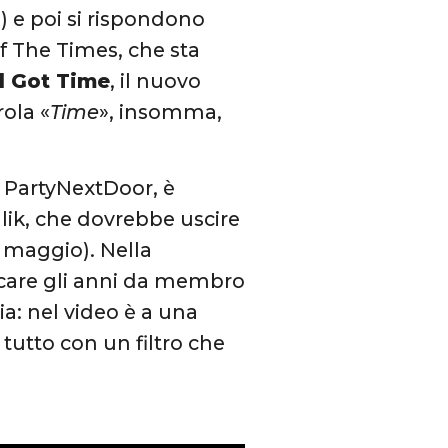
) e poi si rispondono
f The Times, che sta
ll Got Time
, il nuovo
rola «
Time
», insomma,
 PartyNextDoor, è
lik, che dovrebbe uscire
2 maggio). Nella
icare gli anni da membro
: nel video è a una
tutto con un filtro che