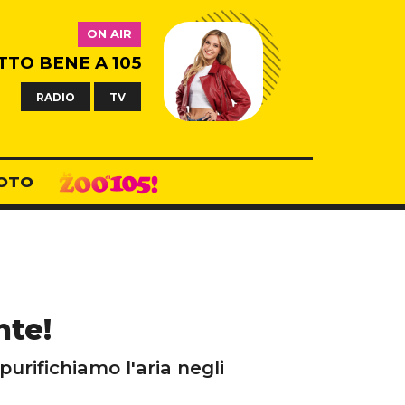
ON AIR
TTO BENE A 105
RADIO
TV
OTO
nte!
rifichiamo l'aria negli