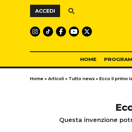
Vai al contenuto
ACCEDI
HOME
PROGRAM
Home
»
Articoli
»
Tutto news
»
Ecco il primo 
Ecc
Questa invenzione potr