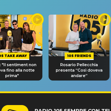
05 TAKE AWAY
105 FRIENDS
 "Il sentiment non
Rosario Pellecchia
ova fino alla notte
presenta “Così doveva
prima"
andare”
RADIO 105 SEMPRE CON TE!