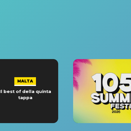
MALTA
Il best of della quinta
tappa