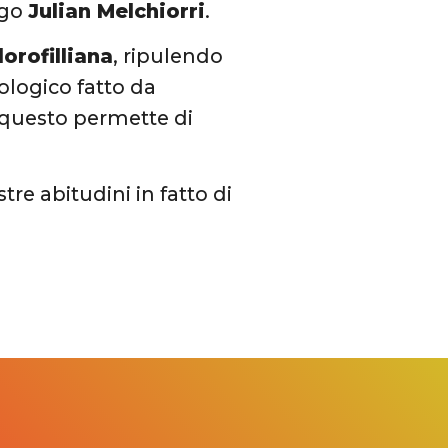
ogo
Julian Melchiorri
.
lorofilliana
, ripulendo
iologico fatto da
 e questo permette di
re abitudini in fatto di