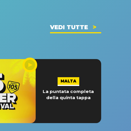
VEDI TUTTE
MALTA
La puntata completa
della quinta tappa