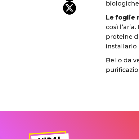
biologiche
Le foglie 
così l’aria
proteine ​​
installarl
Bello da v
purificazi