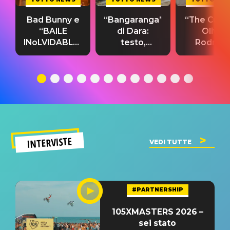
Bad Bunny e
“Bangaranga”
“The Cure”
“BAILE
di Dara:
Olivia
INoLVIDABLE”:
testo,
Rodrigo
testo,
traduzione e
testo,
traduzione e
significato
traduzion
significato
del singolo
significa
INTERVISTE
VEDI TUTTE
#PARTNERSHIP
105XMASTERS 2026 –
sei stato