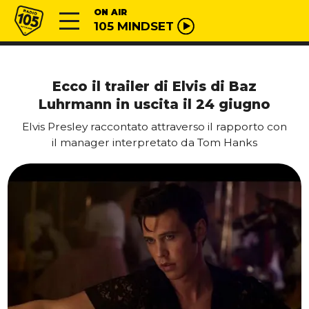
Vai al contenuto
Radio 105
ON AIR
105 MINDSET
Ecco il trailer di Elvis di Baz
Luhrmann in uscita il 24 giugno
Elvis Presley raccontato attraverso il rapporto con
il manager interpretato da Tom Hanks