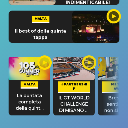
INDIMENTICABILE!
MALTA
Il best of della quinta
tappa
MALTA
#PARTNERSHI
105 TAKE
P
AWAY
La puntata
IL GT WORLD
Bresh: "I
completa
CHALLENGE
sentime
della quinta
DI MISANO si
non si pr
tappa
riconferma
fino alla n
un GRANDE
prima"