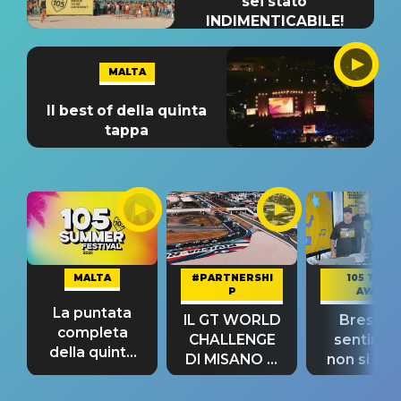
sei stato
INDIMENTICABILE!
MALTA
Il best of della quinta
tappa
MALTA
#PARTNERSHI
105 TAKE
P
AWAY
La puntata
IL GT WORLD
Bresh: "I
completa
CHALLENGE
sentime
della quinta
DI MISANO si
non si pr
tappa
riconferma
fino alla n
un GRANDE
prima"