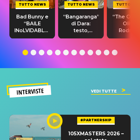
TUTTO NEWS
TUTTO NEWS
TUTTO NE
Bad Bunny e
“Bangaranga”
“The Cure”
“BAILE
di Dara:
Olivia
INoLVIDABLE”:
testo,
Rodrigo
testo,
traduzione e
testo,
traduzione e
significato
traduzion
significato
del singolo
significa
INTERVISTE
VEDI TUTTE
#PARTNERSHIP
105XMASTERS 2026 –