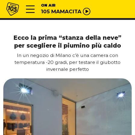
Vai al contenuto
Radio 105
ON AIR
105 MAMACITA
Ecco la prima “stanza della neve”
per scegliere il piumino più caldo
In un negozio di Milano c’è una camera con
temperatura -20 gradi, per testare il giubotto
invernale perfetto