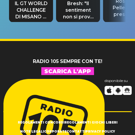
Rosario
IL GT WORLD
Bresh: "Il
Pellecch
CHALLENGE
sentiment
present
DI MISANO si
non si prova
“Così dov
riconferma
fino alla notte
andare
un GRANDE
prima"
SUCCESSO!
RADIO 105 SEMPRE CON TE!
SCARICA L'APP
disponibile su
REGOLAMENTI CONCORSI
REGOLAMENTI GIOCHI LIBERI
NOTE LEGALI
CORPORATE
CONTATTI
PRIVACY POLICY