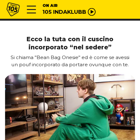
Vai al contenuto
Radio 105
ON AIR
105 INDAKLUBB
Ecco la tuta con il cuscino
incorporato “nel sedere”
Si chiama "Bean Bag Onesie" ed è come se avessi
un pouf incorporato da portare ovunque con te.