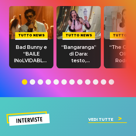
TUTTO NEWS
TUTTO NEWS
TUTTO NE
Bad Bunny e
“Bangaranga”
“The Cure”
“BAILE
di Dara:
Olivia
INoLVIDABLE”:
testo,
Rodrigo
testo,
traduzione e
testo,
traduzione e
significato
traduzion
significato
del singolo
significa
INTERVISTE
VEDI TUTTE