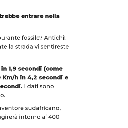
otrebbe entrare nella
urante fossile? Antichi!
e la strada vi sentireste
 in 1,9 secondi (come
60 Km/h in 4,2 secondi e
secondi.
I dati sono
o.
nventore sudafricano,
ggirerà intorno ai 400