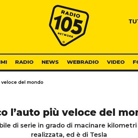
Radio 105
TU
MI
RADIO
NEWS
WEBRADIO
VIDEO
F
ù veloce del mondo
o l’auto più veloce del m
le di serie in grado di macinare kilometri
realizzata, ed è di Tesla