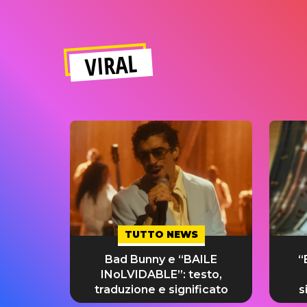
VIRAL
TUTTO NEWS
Bad Bunny e “BAILE
“
INoLVIDABLE”: testo,
traduzione e significato
s