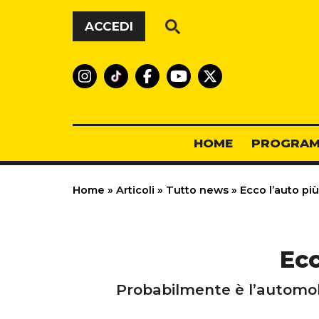
Vai al contenuto
ACCEDI
HOME
PROGRAM
Home
»
Articoli
»
Tutto news
»
Ecco l’auto pi
Ecc
Probabilmente è l’automobi