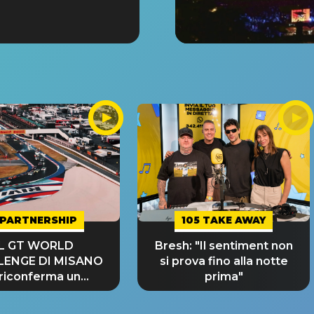
PARTNERSHIP
105 TAKE AWAY
IL GT WORLD
Bresh: "Il sentiment non
LENGE DI MISANO
si prova fino alla notte
 riconferma un
prima"
NDE SUCCESSO!