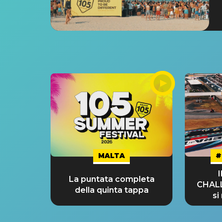
MALTA
#
La puntata completa
CHAL
della quinta tappa
si
GRA