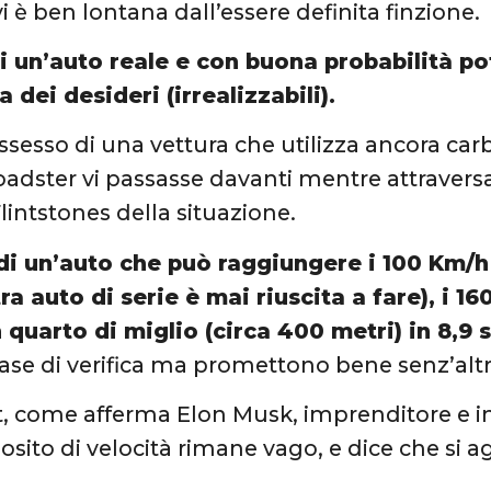
i è ben lontana dall’essere definita finzione.
di un’auto reale e con buona probabilità p
a dei desideri (irrealizzabili).
ssesso di una vettura che utilizza ancora carb
oadster vi passasse davanti mentre attraversat
lintstones della situazione.
di un’auto che può raggiungere i 100 Km/h
ra auto di serie è mai riuscita a fare), i 1
 quarto di miglio (circa 400 metri) in 8,9 
fase di verifica ma promettono bene senz’altr
t, come afferma Elon Musk, imprenditore e i
osito di velocità rimane vago, e dice che si a