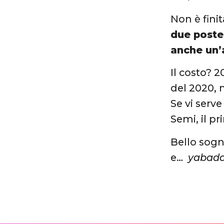
Non è finit
due poste
anche un’
Il costo? 
del 2020, 
Se vi serv
Semi, il p
Bello sogn
e…
yabada