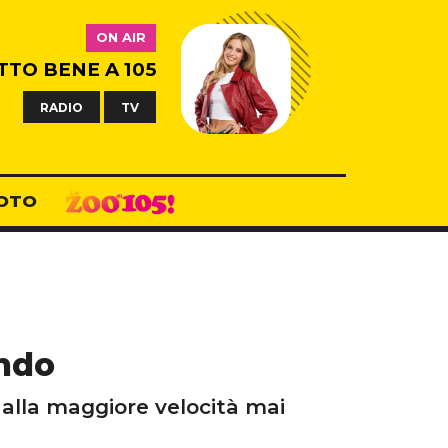
ON AIR
TTO BENE A 105
RADIO
TV
OTO
ondo
 alla maggiore velocità mai