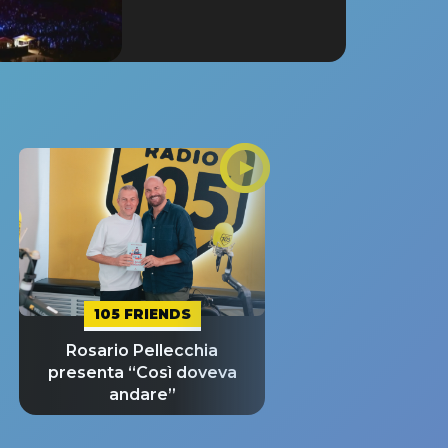
105 FRIENDS
Rosario Pellecchia
presenta “Così doveva
andare”