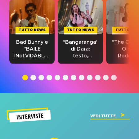
TUTTO NEWS
TUTTO NEWS
TUTTO NE
Bad Bunny e
“Bangaranga”
“The Cure”
“BAILE
di Dara:
Olivia
INoLVIDABLE”:
testo,
Rodrigo
testo,
traduzione e
testo,
traduzione e
significato
traduzion
significato
del singolo
significa
INTERVISTE
VEDI TUTTE