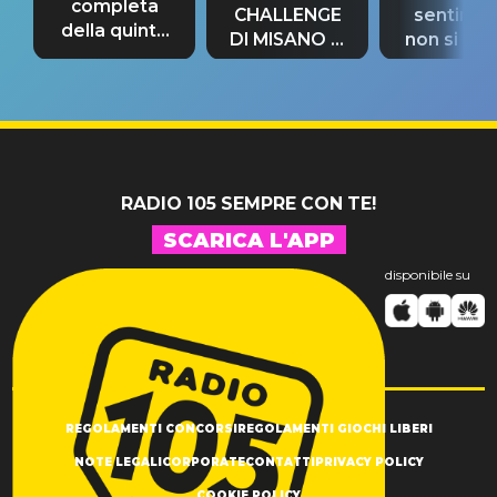
completa
CHALLENGE
sentime
della quinta
DI MISANO si
non si pr
tappa
riconferma
fino alla n
un GRANDE
prima"
SUCCESSO!
RADIO 105 SEMPRE CON TE!
SCARICA L'APP
disponibile su
REGOLAMENTI CONCORSI
REGOLAMENTI GIOCHI LIBERI
NOTE LEGALI
CORPORATE
CONTATTI
PRIVACY POLICY
COOKIE POLICY