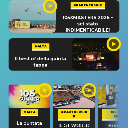
#PARTNERSHIP
105XMASTERS 2026 –
sei stato
INDIMENTICABILE!
MALTA
Il best of della quinta
tappa
MALTA
#PARTNERSHI
105 TAKE
P
AWAY
La puntata
IL GT WORLD
Bresh: "I