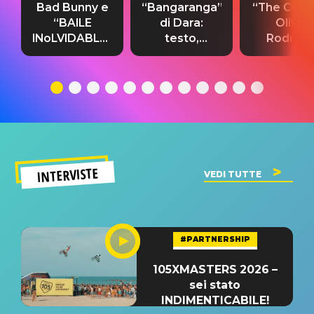
Bad Bunny e
“Bangaranga”
“The Cure”
“BAILE
di Dara:
Olivia
INoLVIDABLE”:
testo,
Rodrigo
testo,
traduzione e
testo,
traduzione e
significato
traduzion
significato
del singolo
significa
INTERVISTE
VEDI TUTTE
#PARTNERSHIP
105XMASTERS 2026 –
sei stato
INDIMENTICABILE!