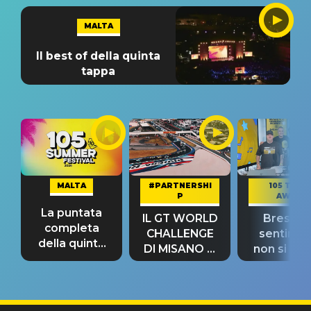
MALTA
Il best of della quinta
tappa
MALTA
#PARTNERSHI
105 TAKE
P
AWAY
La puntata
IL GT WORLD
Bresh: "I
completa
CHALLENGE
sentime
della quinta
DI MISANO si
non si pr
tappa
riconferma
fino alla n
un GRANDE
prima"
SUCCESSO!