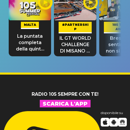
MALTA
#PARTNERSHI
105 TAKE
P
AWAY
La puntata
IL GT WORLD
Bresh: "I
completa
CHALLENGE
sentime
della quinta
DI MISANO si
non si pr
tappa
riconferma
fino alla n
un GRANDE
prima"
SUCCESSO!
RADIO 105 SEMPRE CON TE!
SCARICA L'APP
disponibile su