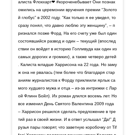
алиста Флокхарт❤ #короченебывает Они познак
омились на церемонии вручения премии “Золото
й глобус” в 2002 году. “Как только я ее увидел, то
сразу понял, что давно люблю эту женщину”, – п
ризнался позже Форд. На его счету уже был один
состоявшийся развод и один – текущий (впослед
ствии он войдет в историю Голливуда как один из
самых дорогих и громких), а также четверо детей
. Калиста младше Харрисона на 22 года. Но заму
ж она не рвалась (тем более что благодаря стар
аниям журналистов к Форду приклеили ярлык са
мого худшего мужа и отца – из-за интрижки с Лар
ой Флинн Бойл). Их роман длился восемь лет. Но
все изменил День Святого Валентина 2009 года
– Харрисон решился сделать предложение в тре
тий раз в своей жизни. И в ответ услышал “Да!” Д
рузья пары говорят, что заветную коробочку от Tif