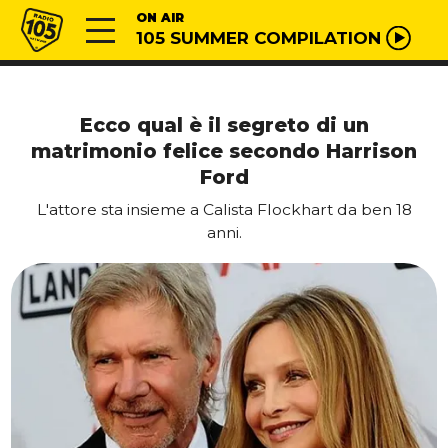
Vai al contenuto
Radio 105
ON AIR
105 SUMMER COMPILATION
Ecco qual è il segreto di un
matrimonio felice secondo Harrison
Ford
L'attore sta insieme a Calista Flockhart da ben 18
anni.