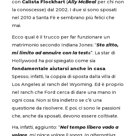
con
Calista Flockhart
(
Ally McBeal
per chi non
la conoscesse) dal 2002. I due si sono sposati
nel 2010 a Santa Fè e sembrano più felici che
mai.
Ecco qual è il trucco per far funzionare un
matrimonio secondo Indiana Jones: “
Sto zitto,
mi limito ad annuire con la test
a”. La star di
Hollywood ha poi spiegato come sia
fondamentale aiutarsi anche in casa
.
Spesso, infatti, la coppia di sposta dalla villa di
Los Angeles al ranch del Wyoming. Ed è proprio
nel ranch che Ford cerca di dare una mano in
ogni cosa. Non si tira indietro se c’è una
questione da risolvere. E poi, ci sono le passioni
che, anche da sposati, devono essere coltivate.
Ha, infatti, aggiunto: “
Nel tempo libero vado a
volare
, mi piace volare lì sopra. In alternativa