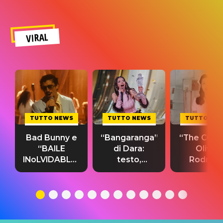
VIRAL
TUTTO NEWS
TUTTO NEWS
TUTTO NE
Bad Bunny e
“Bangaranga”
“The Cure”
“BAILE
di Dara:
Olivia
INoLVIDABLE”:
testo,
Rodrigo
testo,
traduzione e
testo,
traduzione e
significato
traduzion
significato
del singolo
significa