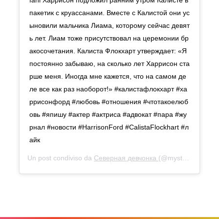
fani Харрисон подложил ранним утром Калисте в
пакетик с круассанами. Вместе с Калистой они ус
ыновили мальчика Лиама, которому сейчас девят
ь лет. Лиам тоже присутствовал на церемонии бр
акосочетания. Калиста Флокхарт утверждает: «Я
постоянно забываю, на сколько лет Харрисон ста
рше меня. Иногда мне кажется, что на самом де
ле все как раз наоборот!» #калистафлокхарт #ха
ррисонфорд #любовь #отношения #чтотакоелюб
овь #япишу #актер #актриса #адвокат #пара #жу
рнал #новости #HarrisonFord #CalistaFlockhart #л
айк
Un post condiviso da
Северная девчонка
(@mystery_em) in data: