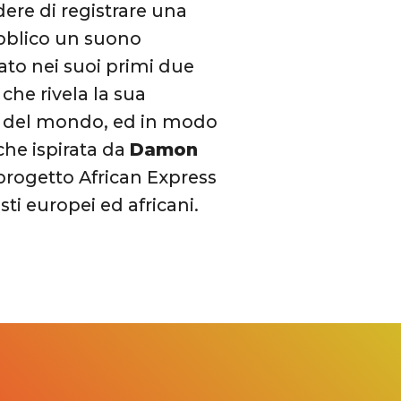
ere di registrare una
pubblico un suono
ato nei suoi primi due
che rivela la sua
ti del mondo, ed in modo
che ispirata da
Damon
l progetto African Express
ti europei ed africani.