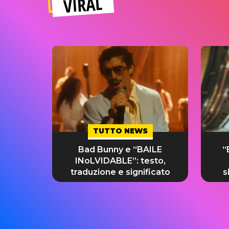
VIRAL
TUTTO NEWS
Bad Bunny e “BAILE
“
INoLVIDABLE”: testo,
traduzione e significato
s