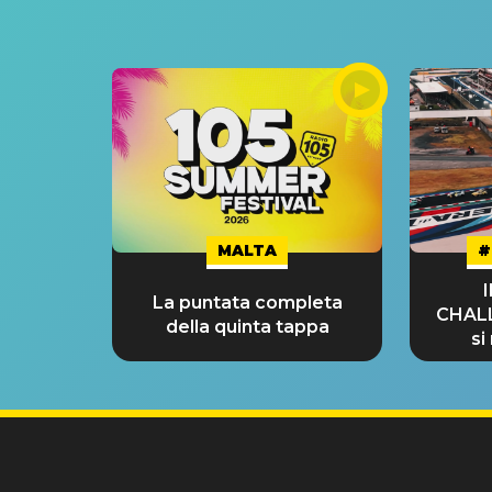
MALTA
#
La puntata completa
CHAL
della quinta tappa
si
GRA