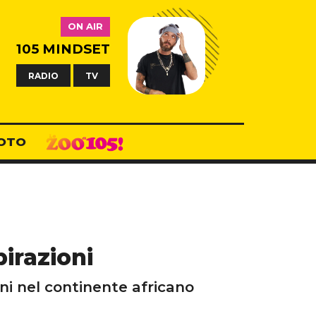
ON AIR
105 MINDSET
RADIO
TV
OTO
irazioni
ni nel continente africano