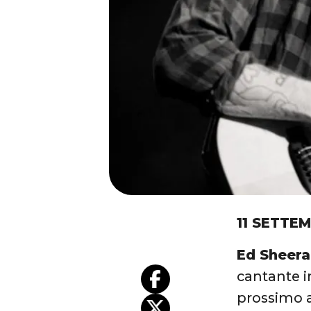
11 SETTE
Ed Sheeran
cantante i
prossimo 