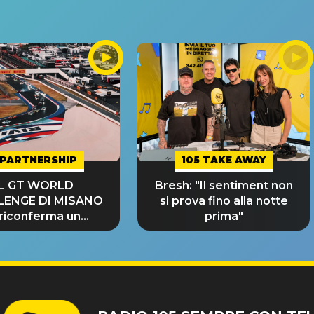
PARTNERSHIP
105 TAKE AWAY
IL GT WORLD
Bresh: "Il sentiment non
LENGE DI MISANO
si prova fino alla notte
 riconferma un
prima"
NDE SUCCESSO!