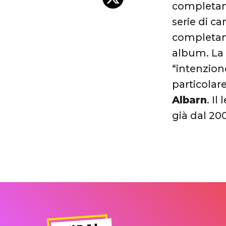
completame
serie di c
completame
album. La 
“intenzion
particolar
Albarn
. Il
già dal 20