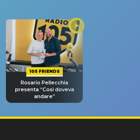
105 FRIENDS
Rosario Pellecchia
presenta “Così doveva
andare”