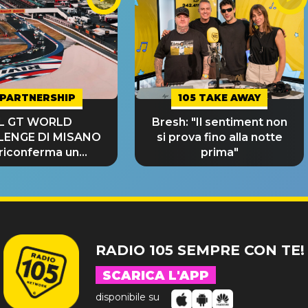
PARTNERSHIP
105 TAKE AWAY
IL GT WORLD
Bresh: "Il sentiment non
LENGE DI MISANO
si prova fino alla notte
 riconferma un
prima"
NDE SUCCESSO!
RADIO 105 SEMPRE CON TE!
SCARICA L'APP
disponibile su