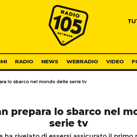
Radio 105
TU
MI
RADIO
NEWS
WEBRADIO
VIDEO
F
ra lo sbarco nel mondo delle serie tv
n prepara lo sbarco nel m
serie tv
 ha rivelato di essersi assicurato il primo 