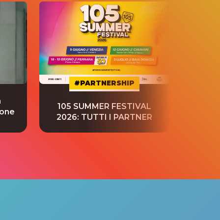
#PARTNERSHIP
a
“S
105 SUMMER FESTIVAL
ione
tradu
2026: TUTTI I PARTNER