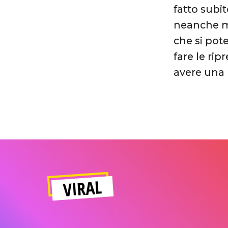
fatto subi
neanche mi
che si pot
fare le ri
avere una 
VIRAL