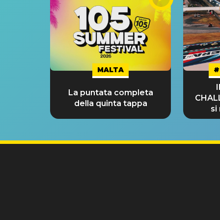
MALTA
#
La puntata completa
CHAL
della quinta tappa
si
GRA