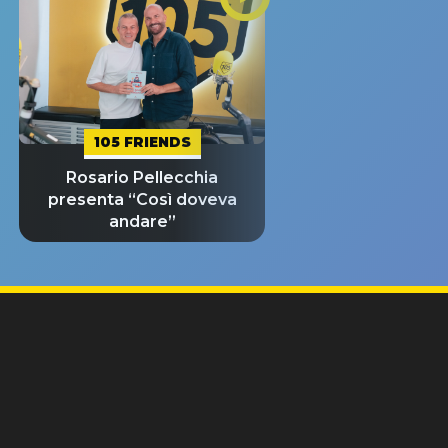
105 FRIENDS
Rosario Pellecchia
presenta “Così doveva
andare”