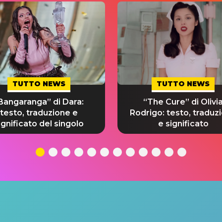
TUTTO NEWS
TUTTO NEWS
Bangaranga” di Dara:
“The Cure” di Olivi
testo, traduzione e
Rodrigo: testo, traduz
ignificato del singolo
e significato