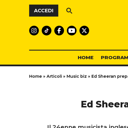
Vai al contenuto
ACCEDI
HOME
PROGRAM
Home
»
Articoli
»
Music biz
»
Ed Sheeran prepa
Ed Sheera
Il 24enne musicista inglese