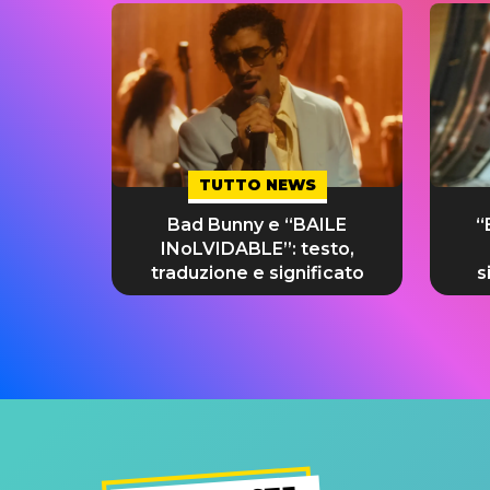
TUTTO NEWS
Bad Bunny e “BAILE
“
INoLVIDABLE”: testo,
traduzione e significato
s