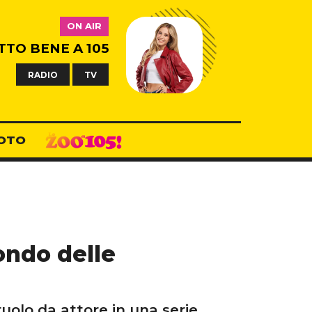
ON AIR
TTO BENE A 105
RADIO
TV
OTO
ondo delle
ruolo da attore in una serie