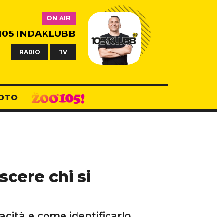
ON AIR
105 INDAKLUBB
RADIO
TV
OTO
cere chi si
acità e come identificarlo