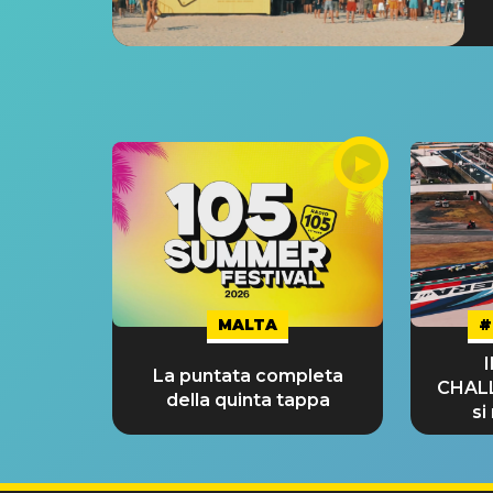
MALTA
#
La puntata completa
CHAL
della quinta tappa
si
GRA