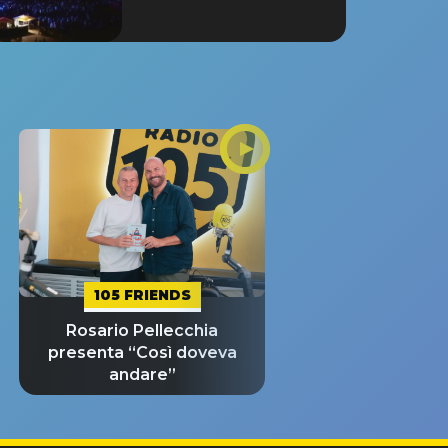
105 FRIENDS
Rosario Pellecchia
presenta “Così doveva
andare”