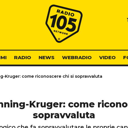
Radio 105
MI
RADIO
NEWS
WEBRADIO
VIDEO
F
g-Kruger: come riconoscere chi si sopravvaluta
nning-Kruger: come riconos
sopravvaluta
ogico che fa sopravvalutare le proprie cap