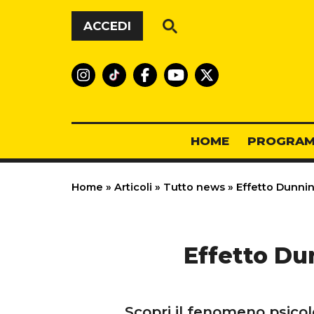
Vai al contenuto
ACCEDI
HOME
PROGRAM
Home
»
Articoli
»
Tutto news
»
Effetto Dunnin
Effetto Du
Scopri il fenomeno psicol