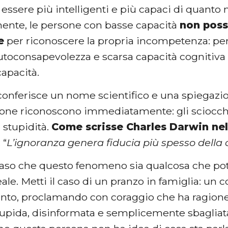
essere più intelligenti e più capaci di quanto 
ente, le persone con basse capacità
non pos
e
per riconoscere la propria incompetenza: pe
utoconsapevolezza e scarsa capacità cognitiva 
capacità.
 conferisce un nome scientifico e una spiegaz
one riconoscono immediatamente: gli sciocchi 
a stupidità.
Come scrisse Charles Darwin nel
: “
L’ignoranza genera fiducia più spesso dell
aso che questo fenomeno sia qualcosa che pot
reale. Metti il caso di un pranzo in famiglia: un 
to, proclamando con coraggio che ha ragione e
 stupida, disinformata e semplicemente sbaglia