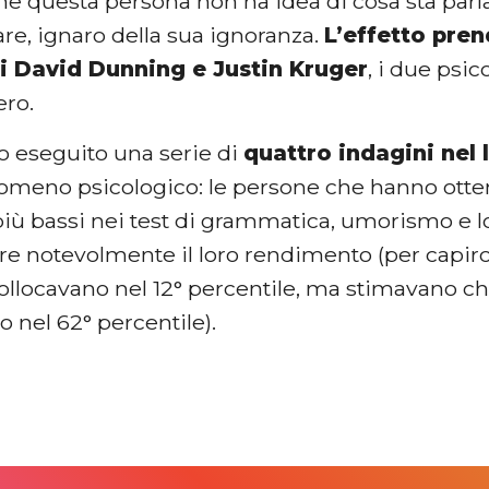
he questa persona non ha idea di cosa sta parl
re, ignaro della sua ignoranza.
L’effetto pren
ri David Dunning e Justin Kruger
, i due psic
ero.
o eseguito una serie di
quattro indagini nel 
omeno psicologico: le persone che hanno otte
 più bassi nei test di grammatica, umorismo e 
e notevolmente il loro rendimento (per capirci,
 collocavano nel 12° percentile, ma stimavano che
o nel 62° percentile).