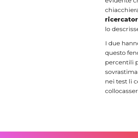
evidente c
chiacchiera
ricercato
lo descriss
I due hann
questo fen
percentili
sovrastimar
nei test li
collocasser