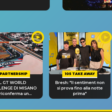
PARTNERSHIP
105 TAKE AWAY
IL GT WORLD
Bresh: "Il sentiment non
LENGE DI MISANO
si prova fino alla notte
 riconferma un
prima"
NDE SUCCESSO!