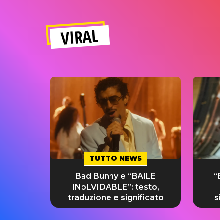
VIRAL
TUTTO NEWS
Bad Bunny e “BAILE
“
INoLVIDABLE”: testo,
traduzione e significato
s