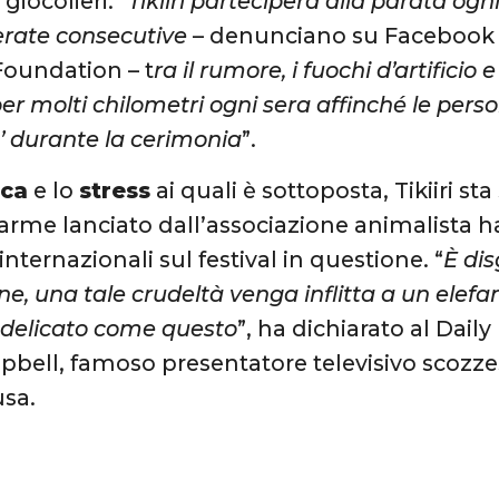
giocolieri. “
Tikiiri parteciperà alla parata ogn
serate consecutive
– denunciano su Facebook i
oundation – t
ra il rumore, i fuochi d’artificio 
er molti chilometri ogni sera affinché le pers
’ durante la cerimonia
”.
ica
e lo
stress
ai quali è sottoposta, Tikiiri s
allarme lanciato dall’associazione animalista h
nternazionali sul festival in questione. “
È di
ne, una tale crudeltà venga inflitta a un elefa
e delicato come questo
”, ha dichiarato al Dail
bell, famoso presentatore televisivo scozze
usa.