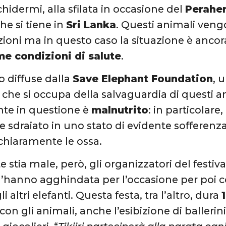
chidermi, alla sfilata in occasione del
Peraher
he si tiene in
Sri Lanka
. Questi animali veng
ioni ma in questo caso la situazione è ancora
e condizioni di salute
.
o diffuse dalla
Save Elephant Foundation
, 
 che si occupa della salvaguardia di questi a
ante in questione è
malnutrito
: in particolare
e sdraiato in uno stato di evidente sofferenz
chiaramente le ossa.
stia male, però, gli organizzatori del festiva
 l’hanno agghindata per l’occasione per poi co
i altri elefanti. Questa festa, tra l’altro, dura
e con gli animali, anche l’esibizione di baller