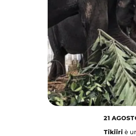
21 AGOST
Tikiiri
è u