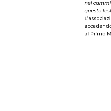
nel cammin
questo fes
L’associaz
accadendo 
al Primo M