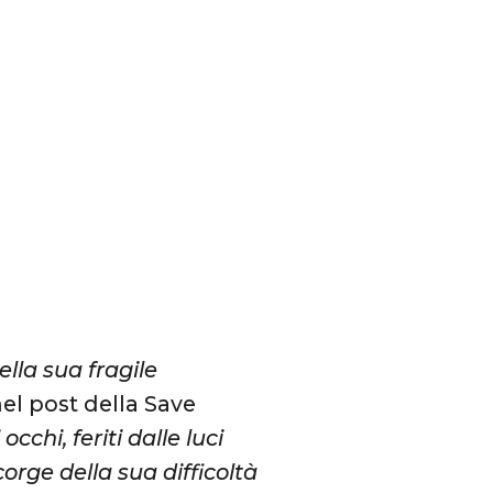
lla sua fragile
nel post della Save
cchi, feriti dalle luci
rge della sua difficoltà