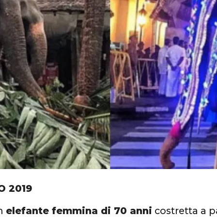
O 2019
n
elefante femmina di 70 anni
costretta a p