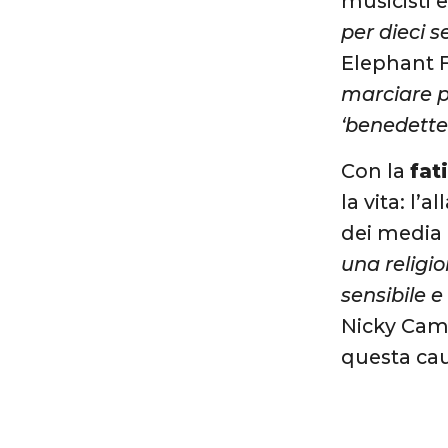
musicisti e 
per dieci 
Elephant F
marciare p
‘benedette
Con la
fat
la vita: l’
dei media i
una religio
sensibile 
Nicky Camp
questa ca