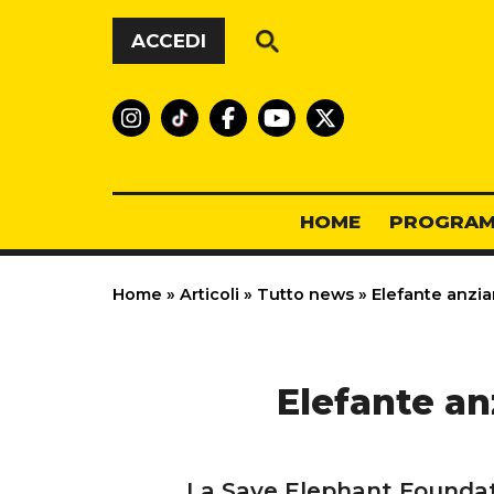
Vai al contenuto
ACCEDI
HOME
PROGRAM
Home
»
Articoli
»
Tutto news
»
Elefante anzian
Elefante an
La Save Elephant Foundat