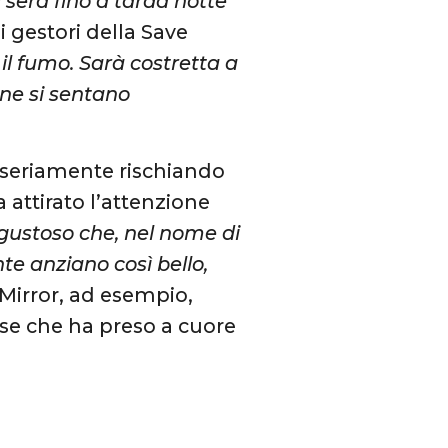
i sera fino a tarda notte
 gestori della Save
e il fumo. Sarà costretta a
one si sentano
ta seriamente rischiando
a attirato l’attenzione
sgustoso che, nel nome di
nte anziano così bello,
y Mirror, ad esempio,
se che ha preso a cuore