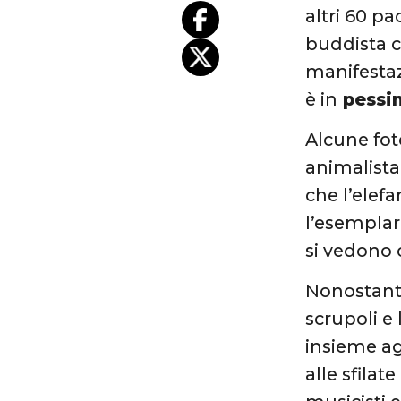
altri 60 pa
buddista c
manifestaz
è in
pessim
Alcune fot
animalista
che l’elef
l’esemplar
si vedono 
Nonostante 
scrupoli e
insieme agl
alle sfilat