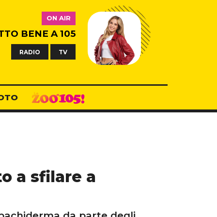
ON AIR
TTO BENE A 105
RADIO
TV
OTO
 a sfilare a
pachiderma da parte degli