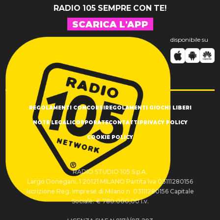
RADIO 105 SEMPRE CON TE!
SCARICA L'APP
disponibile su
REGOLAMENTI CONCORSI
REGOLAMENTI GIOCHI LIBERI
NOTE LEGALI
CORPORATE
CONTATTI
PRIVACY POLICY
COOKIE POLICY
RADIO STUDIO 105 S.p.A.
Largo Donegani, 1 20121 MILANO Partita Iva 03111280156
Iscrizione Reg. Imprese di Milano n. 03111280156 Capitale
Sociale: € 780.000,00 i.v.