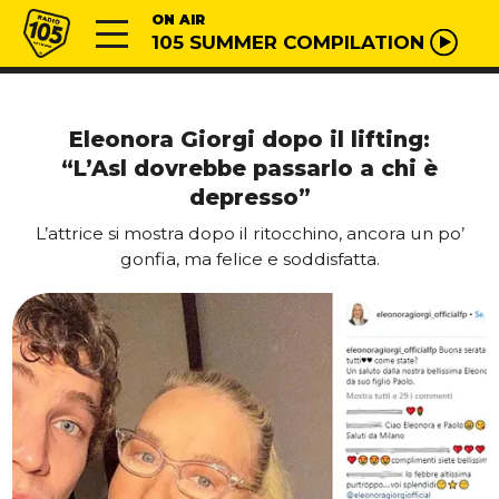
Vai al contenuto
Radio 105
ON AIR
105 SUMMER COMPILATION
Eleonora Giorgi dopo il lifting:
“L’Asl dovrebbe passarlo a chi è
depresso”
L’attrice si mostra dopo il ritocchino, ancora un po’
gonfia, ma felice e soddisfatta.