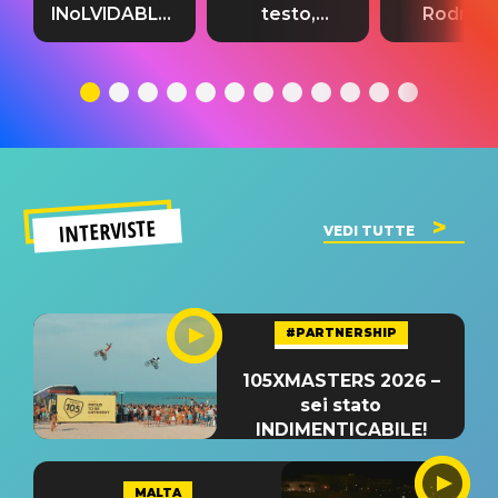
INoLVIDABLE”:
testo,
Rodrigo
testo,
traduzione e
testo,
traduzione e
significato
traduzion
significato
del singolo
significa
INTERVISTE
VEDI TUTTE
#PARTNERSHIP
105XMASTERS 2026 –
sei stato
INDIMENTICABILE!
MALTA