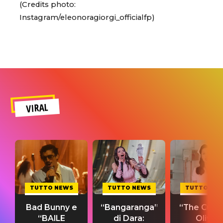
(Credits photo:
Instagram/eleonoragiorgi_officialfp)
VIRAL
TUTTO NEWS
TUTTO NEWS
TUTTO NE
Bad Bunny e
“Bangaranga”
“The Cure”
“BAILE
di Dara:
Olivia