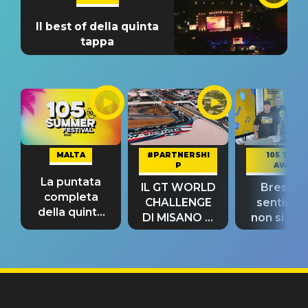
Il best of della quinta
tappa
MALTA
#PARTNERSHI
105 TAKE
P
AWAY
La puntata
IL GT WORLD
Bresh: "I
completa
CHALLENGE
sentime
della quinta
DI MISANO si
non si pr
tappa
riconferma
fino alla n
un GRANDE
prima"
SUCCESSO!