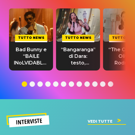
TUTTO NEWS
TUTTO NEWS
TUTTO NE
Bad Bunny e
“Bangaranga”
“The Cure”
“BAILE
di Dara:
Olivia
INoLVIDABLE”:
testo,
Rodrigo
testo,
traduzione e
testo,
traduzione e
significato
traduzion
significato
del singolo
significa
INTERVISTE
VEDI TUTTE