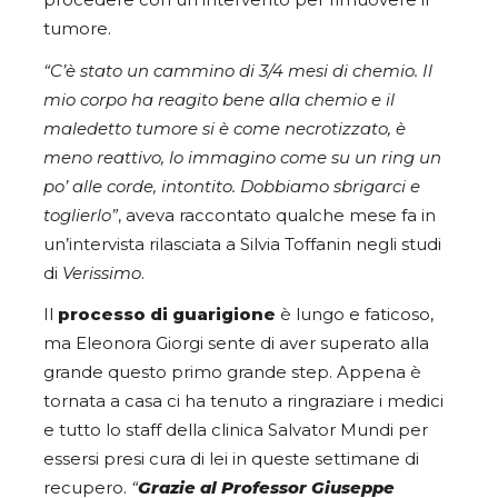
procedere con un intervento per rimuovere il
tumore.
“C’è stato un cammino di 3/4 mesi di chemio. Il
mio corpo ha reagito bene alla chemio e il
maledetto tumore si è come necrotizzato, è
meno reattivo, lo immagino come su un ring un
po’ alle corde, intontito. Dobbiamo sbrigarci e
toglierlo”
, aveva raccontato qualche mese fa in
un’intervista rilasciata a Silvia Toffanin negli studi
di
Verissimo
.
Il
processo di guarigione
è lungo e faticoso,
ma Eleonora Giorgi sente di aver superato alla
grande questo primo grande step. Appena è
tornata a casa ci ha tenuto a ringraziare i medici
e tutto lo staff della clinica Salvator Mundi per
essersi presi cura di lei in queste settimane di
recupero.
“
Grazie al Professor Giuseppe