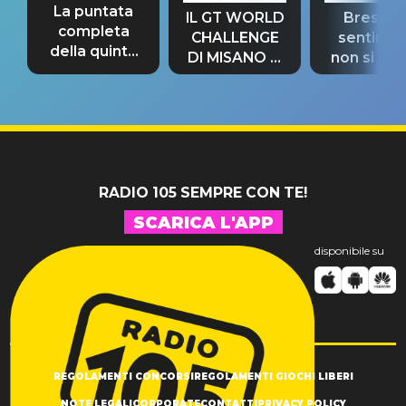
La puntata
IL GT WORLD
Bresh: "I
completa
CHALLENGE
sentime
della quinta
DI MISANO si
non si pr
tappa
riconferma
fino alla n
un GRANDE
prima"
SUCCESSO!
RADIO 105 SEMPRE CON TE!
SCARICA L'APP
disponibile su
REGOLAMENTI CONCORSI
REGOLAMENTI GIOCHI LIBERI
NOTE LEGALI
CORPORATE
CONTATTI
PRIVACY POLICY