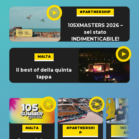
#PARTNERSHIP
105XMASTERS 2026 –
sei stato
INDIMENTICABILE!
MALTA
Il best of della quinta
tappa
MALTA
#PARTNERSHI
105 TAKE
P
AWAY