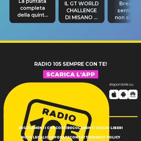
La puntata
IL GT WORLD
Bresh: "I
completa
CHALLENGE
sentime
della quinta
DI MISANO si
non si pr
tappa
riconferma
fino alla n
un GRANDE
prima"
SUCCESSO!
RADIO 105 SEMPRE CON TE!
SCARICA L'APP
disponibile su
REGOLAMENTI CONCORSI
REGOLAMENTI GIOCHI LIBERI
NOTE LEGALI
CORPORATE
CONTATTI
PRIVACY POLICY