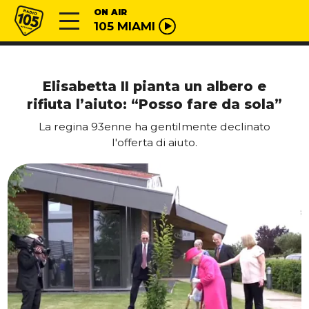
Vai al contenuto
Radio 105
ON AIR
105 MIAMI
Elisabetta II pianta un albero e
rifiuta l’aiuto: “Posso fare da sola”
La regina 93enne ha gentilmente declinato
l'offerta di aiuto.