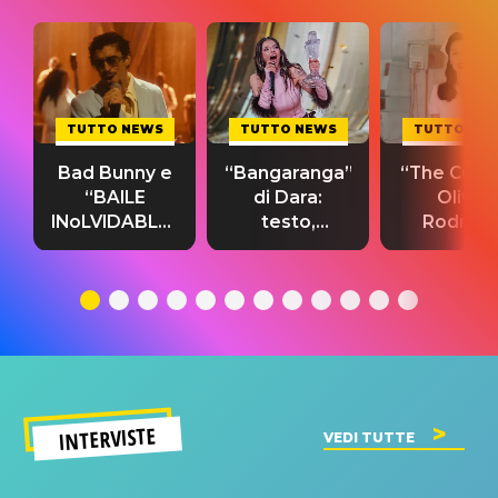
TUTTO NEWS
TUTTO NEWS
TUTTO NE
Bad Bunny e
“Bangaranga”
“The Cure”
“BAILE
di Dara:
Olivia
INoLVIDABLE”:
testo,
Rodrigo
testo,
traduzione e
testo,
traduzione e
significato
traduzion
significato
del singolo
significa
INTERVISTE
VEDI TUTTE