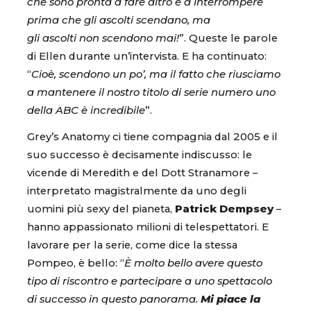
che sono pronta a fare altro e a interrompere
prima che gli ascolti scendano, ma
gli ascolti non scendono mai!
”. Queste le parole
di Ellen durante un’intervista. E ha continuato:
“
Cioè, scendono un po’, ma il fatto che riusciamo
a mantenere il nostro titolo di serie numero uno
della ABC è incredibile
”.
Grey’s Anatomy ci tiene compagnia dal 2005 e il
suo successo è decisamente indiscusso: le
vicende di Meredith e del Dott Stranamore –
interpretato magistralmente da uno degli
uomini più sexy del pianeta,
Patrick Dempsey
–
hanno appassionato milioni di telespettatori. E
lavorare per la serie, come dice la stessa
Pompeo, è bello: “
È molto bello avere questo
tipo di riscontro e partecipare a uno spettacolo
di successo in questo panorama.
Mi piace la