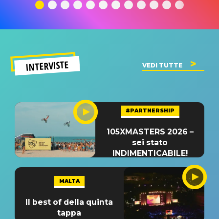
significato
del singolo
significa
INTERVISTE
VEDI TUTTE
#PARTNERSHIP
105XMASTERS 2026 –
sei stato
INDIMENTICABILE!
MALTA
Il best of della quinta
tappa