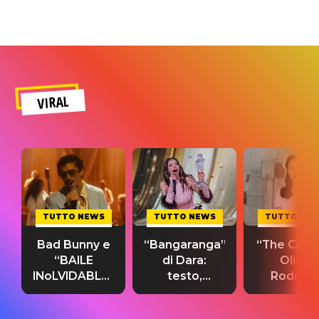
VIRAL
TUTTO NEWS
TUTTO NEWS
TUTTO NE
Bad Bunny e
“Bangaranga”
“The Cure”
“BAILE
di Dara:
Olivia
INoLVIDABLE”:
testo,
Rodrigo
testo,
traduzione e
testo,
traduzione e
significato
traduzion