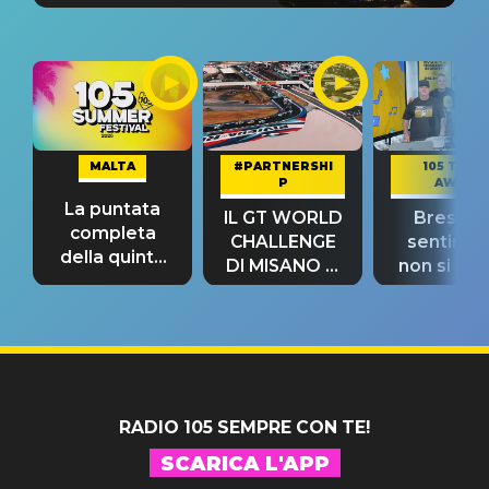
MALTA
#PARTNERSHI
105 TAKE
P
AWAY
La puntata
IL GT WORLD
Bresh: "I
completa
CHALLENGE
sentime
della quinta
DI MISANO si
non si pr
tappa
riconferma
fino alla n
un GRANDE
prima"
SUCCESSO!
RADIO 105 SEMPRE CON TE!
SCARICA L'APP