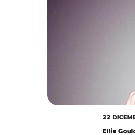
22 DICEM
Ellie Gou