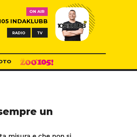
ON AIR
105 INDAKLUBB
RADIO
TV
OTO
 sempre un
ta misura e che non si