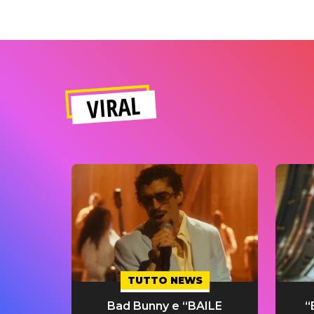
VIRAL
TUTTO NEWS
Bad Bunny e “BAILE
“