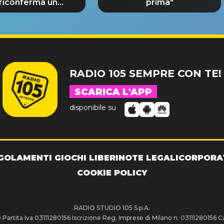
 riconferma un
prima"
NDE SUCCESSO!
RADIO 105 SEMPRE CON TE!
SCARICA L'APP
disponibile su
GOLAMENTI GIOCHI LIBERI
NOTE LEGALI
CORPORA
COOKIE POLICY
RADIO STUDIO 105 S.p.A.
artita Iva 03111280156 Iscrizione Reg. Imprese di Milano n. 03111280156 Ca