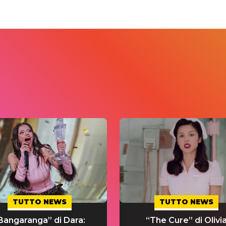
TUTTO NEWS
TUTTO NEWS
Bangaranga” di Dara:
“The Cure” di Olivi