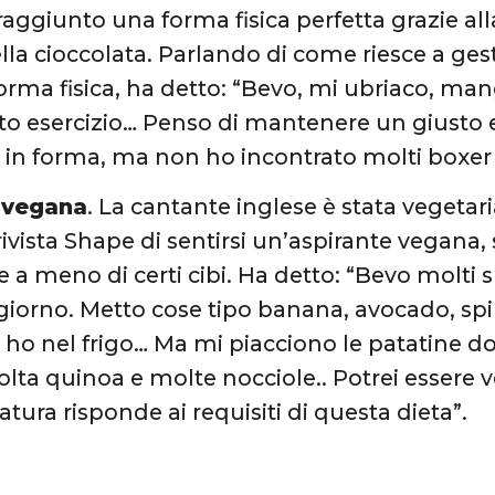
 raggiunto una forma fisica perfetta grazie a
la cioccolata. Parlando di come riesce a gesti
 forma fisica, ha detto: “Bevo, mi ubriaco, ma
to esercizio… Penso di mantenere un giusto eq
 in forma, ma non ho incontrato molti boxer 
 vegana
. La cantante inglese è stata vegetar
rivista Shape di sentirsi un’aspirante vegana,
are a meno di certi cibi. Ha detto: “Bevo molti s
 giorno. Metto cose tipo banana, avocado, spin
ho nel frigo… Ma mi piacciono le patatine dolc
ta quinoa e molte nocciole.. Potrei essere
tura risponde ai requisiti di questa dieta”.