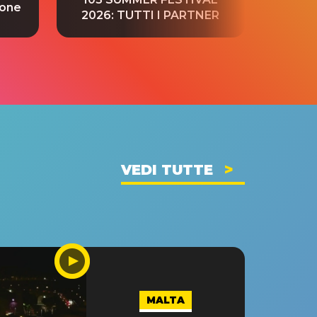
ione
tradu
2026: TUTTI I PARTNER
VEDI TUTTE
MALTA