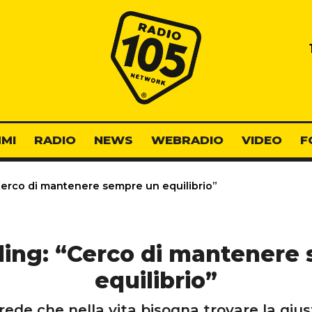
Radio 105
MI
RADIO
NEWS
WEBRADIO
VIDEO
F
“Cerco di mantenere sempre un equilibrio”
lding: “Cerco di mantenere
equilibrio”
rede che nella vita bisogna trovare la gius