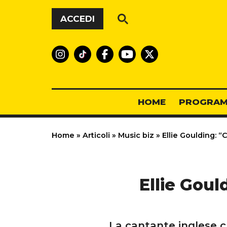
Vai al contenuto
ACCEDI
HOME
PROGRAM
Home
»
Articoli
»
Music biz
»
Ellie Goulding: 
Ellie Gou
La cantante inglese c