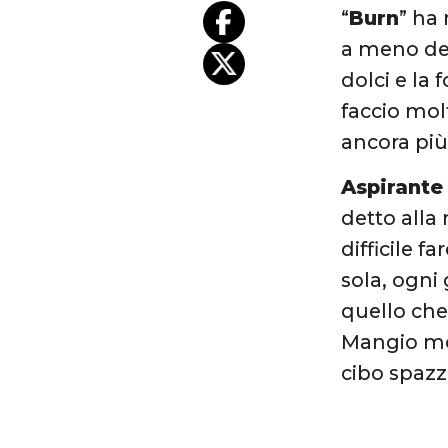
“
Burn
” ha
a meno del
dolci e la
faccio mol
ancora più
Aspirante
detto alla 
difficile f
sola, ogni
quello che 
Mangio mol
cibo spazza