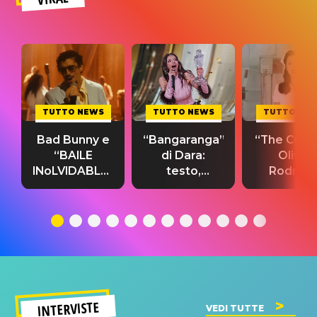
TUTTO NEWS
TUTTO NEWS
TUTTO NE
Bad Bunny e
“Bangaranga”
“The Cure”
“BAILE
di Dara:
Olivia
INoLVIDABLE”:
testo,
Rodrigo
testo,
traduzione e
testo,
traduzione e
significato
traduzion
significato
del singolo
significa
INTERVISTE
VEDI TUTTE