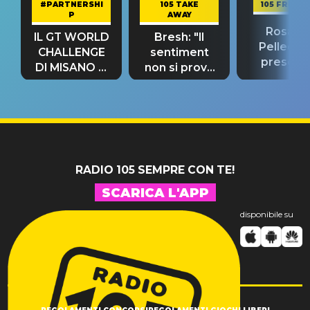
#PARTNERSHI
105 TAKE
105 FRIEND
P
AWAY
Rosario
IL GT WORLD
Bresh: "Il
Pellecch
CHALLENGE
sentiment
present
DI MISANO si
non si prova
“Così dov
riconferma
fino alla notte
andare
un GRANDE
prima"
SUCCESSO!
RADIO 105 SEMPRE CON TE!
SCARICA L'APP
disponibile su