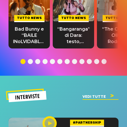
TUTTO NEWS
TUTTO NEWS
TUTTO NE
Bad Bunny e
“Bangaranga”
“The Cure”
“BAILE
di Dara:
Olivia
INoLVIDABLE”:
testo,
Rodrigo
testo,
traduzione e
testo,
traduzione e
significato
traduzion
significato
del singolo
significa
INTERVISTE
VEDI TUTTE
#PARTNERSHIP