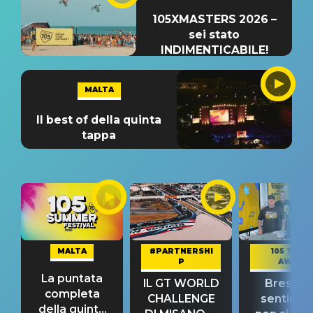
105XMASTERS 2026 –
sei stato
INDIMENTICABILE!
MALTA
Il best of della quinta
tappa
MALTA
#PARTNERSHI
105 TAKE
P
AWAY
La puntata
IL GT WORLD
Bresh: "I
completa
CHALLENGE
sentime
della quinta