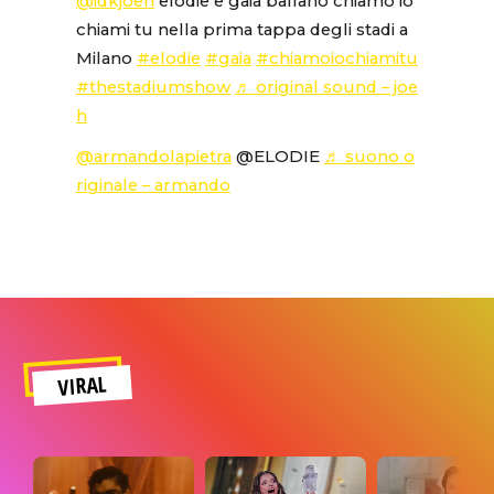
@idkjoeh
elodie e gaia ballano chiamo io
chiami tu nella prima tappa degli stadi a
Milano
#elodie
#gaia
#chiamoiochiamitu
#thestadiumshow
♬ original sound – joe
h
@armandolapietra
@ELODIE
♬ suono o
riginale – armando
VIRAL