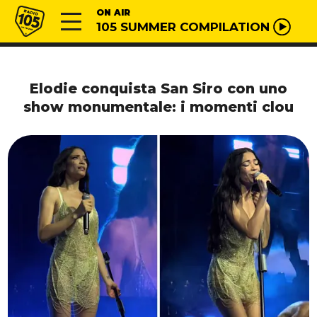
Vai al contenuto
Radio 105
ON AIR
105 SUMMER COMPILATION
Elodie conquista San Siro con uno
show monumentale: i momenti clou