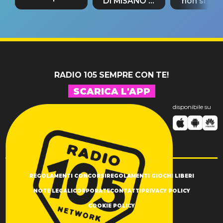
DI MISANO si
non si pr
tappa
riconferma
fino alla n
un GRANDE
prima"
SUCCESSO!
RADIO 105 SEMPRE CON TE!
SCARICA L'APP
disponibile su
REGOLAMENTI CONCORSI
REGOLAMENTI GIOCHI LIBERI
NOTE LEGALI
CORPORATE
CONTATTI
PRIVACY POLICY
COOKIE POLICY