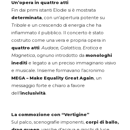
Un’opera in quattro atti
Fin dai primi istanti Elodie si è mostrata
determinata
, con un’apertura potente su
Tribale
e un crescendo di energia che ha
infiammato il pubblico. Il concerto è stato
costruito come una vera e propria opera in
quattro atti
:
Audace, Galattica, Erotica
e
Magnetica
, ognuno introdotto da
monologhi
inediti
e legato a un preciso immaginario visivo
e musicale. Insieme formavano l’acronimo
MEGA – Make Equality Great Again
, un
messaggio forte e chiaro a favore
dell’
inclusività
.
La commozione con “Vertigine”
Sul palco, scenografie imponenti,
corpi di ballo,
drag queen
, vasche d’acqua e giochi di luce