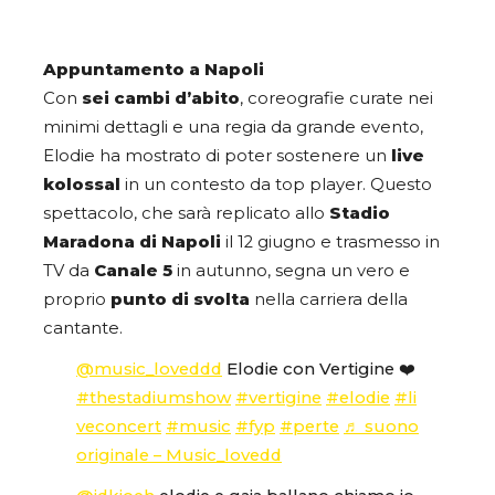
Appuntamento a Napoli
Con
sei cambi d’abito
, coreografie curate nei
minimi dettagli e una regia da grande evento,
Elodie ha mostrato di poter sostenere un
live
kolossal
in un contesto da top player. Questo
spettacolo, che sarà replicato allo
Stadio
Maradona di Napoli
il 12 giugno e trasmesso in
TV da
Canale 5
in autunno, segna un vero e
proprio
punto di svolta
nella carriera della
cantante.
@music_loveddd
Elodie con Vertigine ❤️
#thestadiumshow
#vertigine
#elodie
#li
veconcert
#music
#fyp
#perte
♬ suono
originale – Music_lovedd