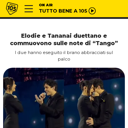
Vai al contenuto
Radio 105
ON AIR
TUTTO BENE A 105
Elodie e Tananai duettano e
commuovono sulle note di “Tango”
I due hanno eseguito il brano abbracciati sul
palco