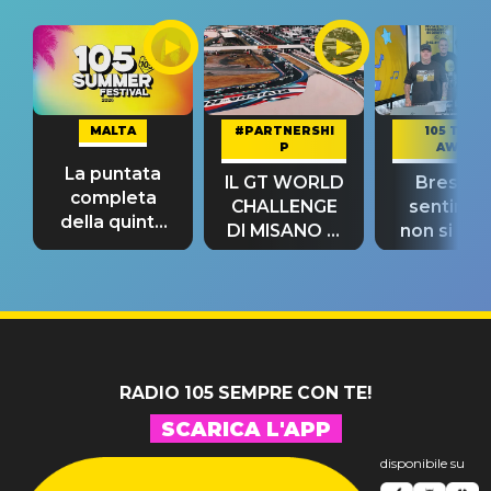
MALTA
#PARTNERSHI
105 TAKE
P
AWAY
La puntata
IL GT WORLD
Bresh: "I
completa
CHALLENGE
sentime
della quinta
DI MISANO si
non si pr
tappa
riconferma
fino alla n
un GRANDE
prima"
SUCCESSO!
RADIO 105 SEMPRE CON TE!
SCARICA L'APP
disponibile su