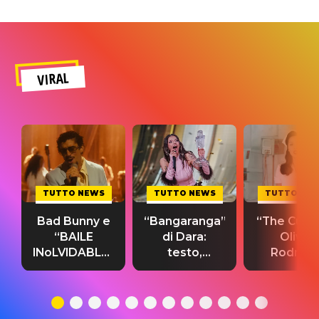
VIRAL
TUTTO NEWS
TUTTO NEWS
TUTTO NE
Bad Bunny e
“Bangaranga”
“The Cure”
“BAILE
di Dara:
Olivia
INoLVIDABLE”:
testo,
Rodrigo
testo,
traduzione e
testo,
traduzione e
significato
traduzion
significato
del singolo
significa