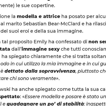
ente) le sue copertine.
sione la
modella e attrice
ha posato per alc
 dal marito Sebastian Bear-McClard e ha rilasc
 dei suoi eroi e della sua immagine.
a tal proposito Emily ha confessato di
non sen
tata
dall’
immagine sexy
che tutti conosciam
ha spiegato chiaramente che si tratta solta
modo in cui utilizzo la mia immagine e in cui 
 è
dettato dalla sopravvivenza
, piuttosto c
tare chi sono veramente»
.
wski ha anche spiegato come tutta la sua carri
spettato
: «
Essere modella e posare è stato u
di e
guadagnare un po’ di stabilità
: inaspet