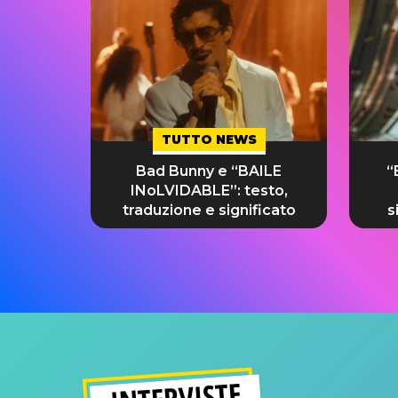
TUTTO NEWS
Bad Bunny e “BAILE
“
INoLVIDABLE”: testo,
traduzione e significato
s