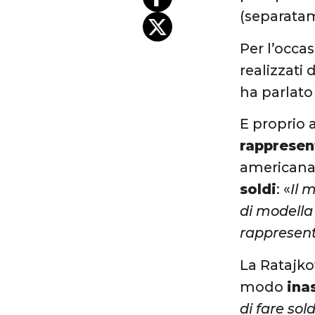
(separatam
Per l’occa
realizzati
ha parlato
E proprio 
rappresen
americana 
soldi
: «
Il 
di modella
rappresen
La Ratajko
modo
ina
di fare sol