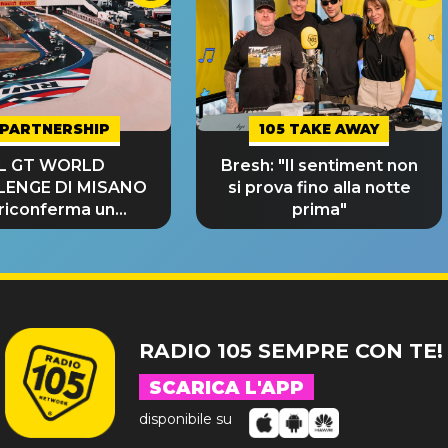
PARTNERSHIP
105 TAKE AWAY
IL GT WORLD
Bresh: "Il sentiment non
LENGE DI MISANO
si prova fino alla notte
 riconferma un
prima"
NDE SUCCESSO!
RADIO 105 SEMPRE CON TE!
SCARICA L'APP
disponibile su