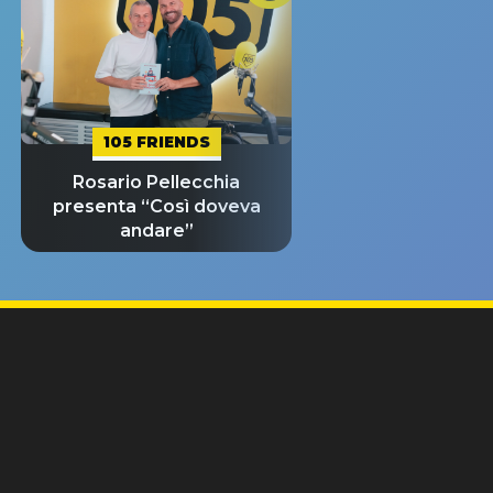
105 FRIENDS
Rosario Pellecchia
presenta “Così doveva
andare”