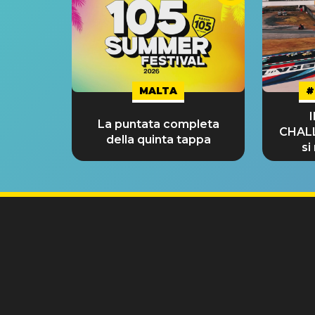
MALTA
#
La puntata completa
CHAL
della quinta tappa
si
GRA