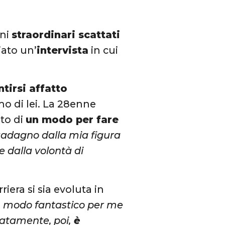
uni
straordinari scattati
iato un’
intervista
in cui
tirsi affatto
o di lei. La 28enne
nto di
un modo per fare
guadagno dalla mia figura
he dalla volontà di
era si sia evoluta in
n modo fantastico per me
tatamente, poi,
è