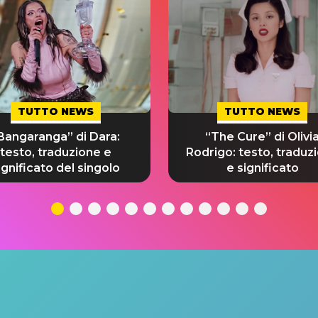
TUTTO NEWS
TUTTO NEWS
Bangaranga” di Dara:
“The Cure” di Olivi
testo, traduzione e
Rodrigo: testo, traduz
ignificato del singolo
e significato