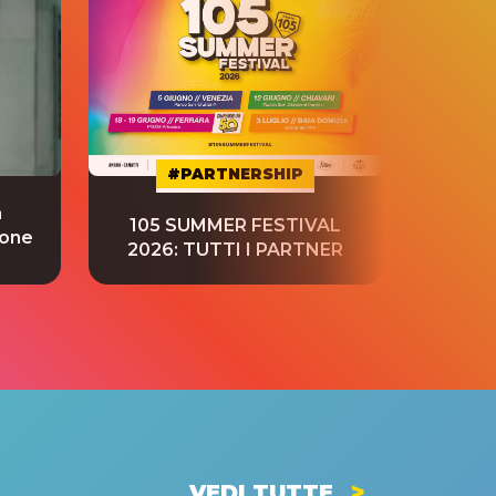
#PARTNERSHIP
a
“S
105 SUMMER FESTIVAL
ione
tradu
2026: TUTTI I PARTNER
VEDI TUTTE