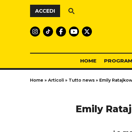
Vai al contenuto
ACCEDI
HOME
PROGRAM
Home
»
Articoli
»
Tutto news
»
Emily Ratajkow
Emily Rata