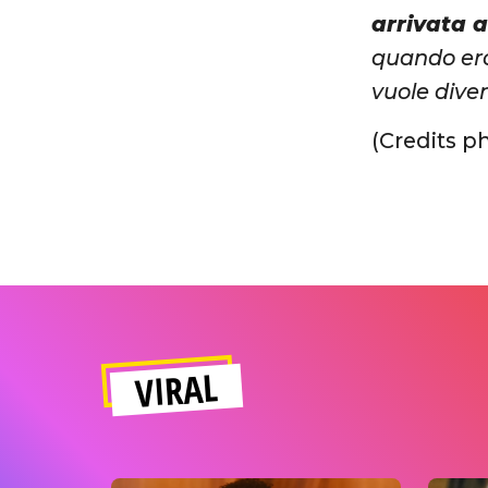
arrivata 
quando ero
vuole dive
(Credits p
VIRAL