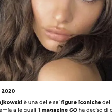
 2020
ajkowski
è una delle sei
figure iconiche
del 
mia alle quali il
magazine
GQ
ha deciso di 