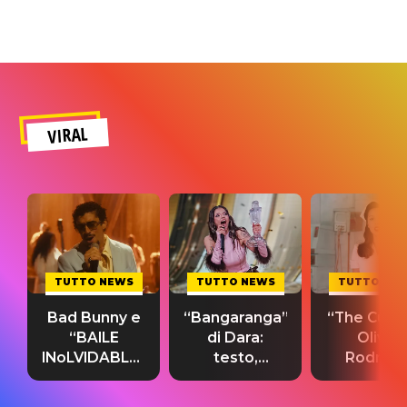
VIRAL
TUTTO NEWS
TUTTO NEWS
TUTTO NE
Bad Bunny e
“Bangaranga”
“The Cure”
“BAILE
di Dara:
Olivia
INoLVIDABLE”:
testo,
Rodrigo
testo,
traduzione e
testo,
traduzione e
significato
traduzion