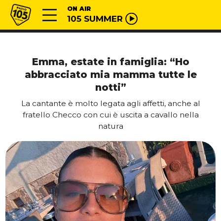
Vai al contenuto
Radio 105
ON AIR
105 SUMMER
Emma, estate in famiglia: “Ho
abbracciato mia mamma tutte le
notti”
La cantante è molto legata agli affetti, anche al
fratello Checco con cui è uscita a cavallo nella
natura