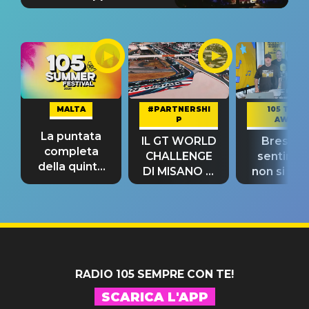
MALTA
#PARTNERSHI
105 TAKE
P
AWAY
La puntata
IL GT WORLD
Bresh: "I
completa
CHALLENGE
sentime
della quinta
DI MISANO si
non si pr
tappa
riconferma
fino alla n
un GRANDE
prima"
SUCCESSO!
RADIO 105 SEMPRE CON TE!
SCARICA L'APP