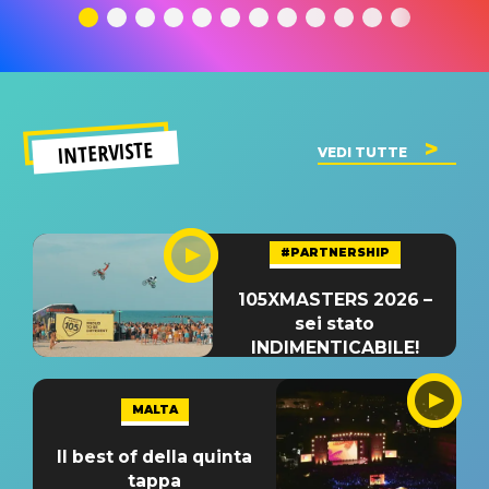
significato
del singolo
significa
INTERVISTE
VEDI TUTTE
#PARTNERSHIP
105XMASTERS 2026 –
sei stato
INDIMENTICABILE!
MALTA
Il best of della quinta
tappa