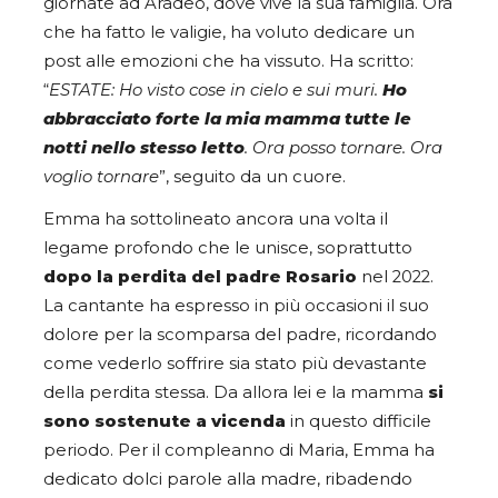
giornate ad Aradeo, dove vive la sua famiglia. Ora
che ha fatto le valigie, ha voluto dedicare un
post alle emozioni che ha vissuto. Ha scritto:
“
ESTATE: Ho visto cose in cielo e sui muri.
Ho
abbracciato forte la mia mamma tutte le
notti nello stesso
letto
. Ora posso tornare. Ora
voglio tornare
”, seguito da un cuore.
Emma ha sottolineato ancora una volta il
legame profondo che le unisce, soprattutto
dopo la perdita del padre Rosario
nel 2022.
La cantante ha espresso in più occasioni il suo
dolore per la scomparsa del padre, ricordando
come vederlo soffrire sia stato più devastante
della perdita stessa. Da allora lei e la mamma
si
sono sostenute a vicenda
in questo difficile
periodo. Per il compleanno di Maria, Emma ha
dedicato dolci parole alla madre, ribadendo