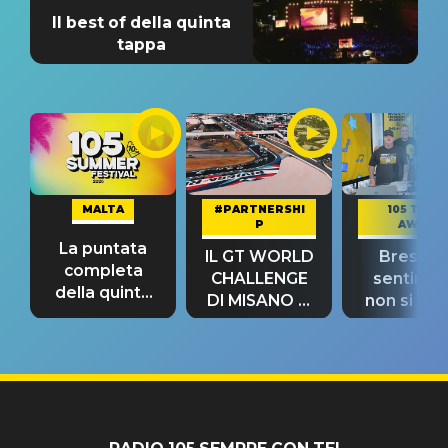
Il best of della quinta
tappa
MALTA
#PARTNERSHI
105 TAKE
P
AWAY
La puntata
IL GT WORLD
Bresh: "I
completa
CHALLENGE
sentime
della quinta
DI MISANO si
non si pr
tappa
riconferma
fino alla n
un GRANDE
prima"
SUCCESSO!