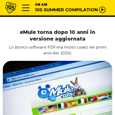
Vai al contenuto
Radio 105
ON AIR
105 SUMMER COMPILATION
eMule torna dopo 10 anni in
versione aggiornata
Lo storico software P2P era molto usato nei primi
anni del 2000.