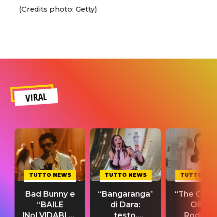
(Credits photo: Getty)
VIRAL
TUTTO NEWS
TUTTO NEWS
TUTTO NE
Bad Bunny e
“Bangaranga”
“The Cure”
“BAILE
di Dara:
Olivia
INoLVIDABLE”:
testo,
Rodrigo