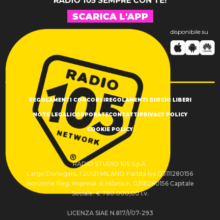
RADIO 105 SEMPRE CON TE!
SCARICA L'APP
disponibile su
REGOLAMENTI CONCORSI
REGOLAMENTI GIOCHI LIBERI
NOTE LEGALI
CORPORATE
CONTATTI
PRIVACY POLICY
COOKIE POLICY
RADIO STUDIO 105 S.p.A.
Largo Donegani, 1 20121 MILANO Partita Iva 03111280156
Iscrizione Reg. Imprese di Milano n. 03111280156 Capitale
Sociale: € 780.000,00 i.v.
LICENZA SIAE N.817/I/07-293