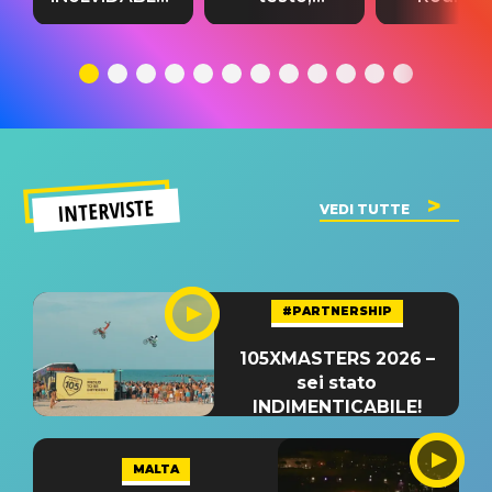
testo,
traduzione e
testo,
traduzione e
significato
traduzion
significato
del singolo
significa
INTERVISTE
VEDI TUTTE
#PARTNERSHIP
105XMASTERS 2026 –
sei stato
INDIMENTICABILE!
MALTA