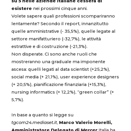
su 5 nelle aziende italiane cesserà di
esistere
nei prossimi cinque anni.
Volete sapere quali professioni scompariranno
lentamente? Secondo il report, innanzitutto
quelle amministrative (- 35,5%), quelle legate al
settore manifatturiero (-32,7%), le attività
estrattive e di costruzione (-21,3%).
Non disperate. Ci sono anche ruoli che
mostreranno una graduale ma imponente
ascesa: quelli legati al data scientist (+25,2%),
social media (+ 21,1%), user experience designers
(+ 20,5%), pianificazione finanziaria (+15,3%),
nursing informatics (+ 12,2%), “green collar” (+
5,7%).
In base a quanto si legge su
tgcom24.mediaset.it
,
Marco Valerio Morelli,
Amministratore Delegato di
Mercer
Italia ha