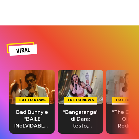
VIRAL
TUTTO NEWS
TUTTO NEWS
TUTTO NE
Bad Bunny e
“Bangaranga”
“The Cure”
“BAILE
di Dara:
Olivia
INoLVIDABLE”:
testo,
Rodrigo
testo,
traduzione e
testo,