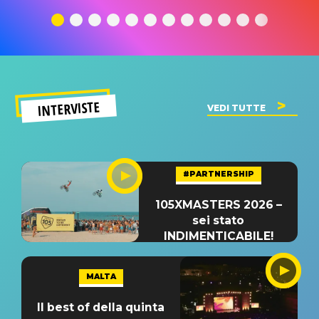
traduzione e
significato
traduzion
significato
del singolo
significa
INTERVISTE
VEDI TUTTE
#PARTNERSHIP
105XMASTERS 2026 –
sei stato
INDIMENTICABILE!
MALTA
Il best of della quinta