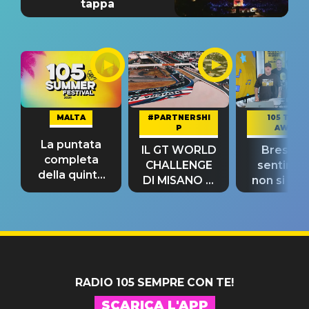
tappa
MALTA
#PARTNERSHI
105 TAKE
P
AWAY
La puntata
IL GT WORLD
Bresh: "I
completa
CHALLENGE
sentime
della quinta
DI MISANO si
non si pr
tappa
riconferma
fino alla n
un GRANDE
prima"
SUCCESSO!
RADIO 105 SEMPRE CON TE!
SCARICA L'APP