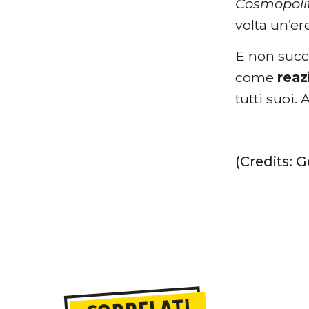
Cosmopoli
volta un’e
E non succe
come
reaz
tutti suoi
(Credits: 