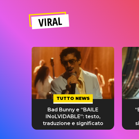
VIRAL
TUTTO NEWS
Bad Bunny e “BAILE
“
INoLVIDABLE”: testo,
traduzione e significato
s