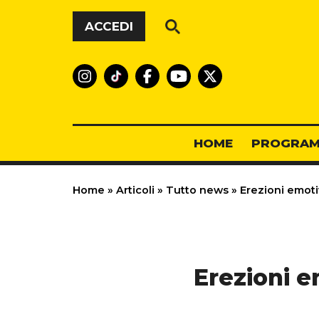
Vai al contenuto
ACCEDI
HOME
PROGRAM
Home
»
Articoli
»
Tutto news
»
Erezioni emotiv
Erezioni e