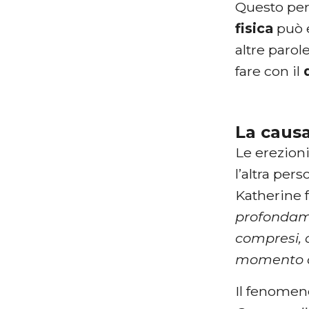
Questo per
fisica
può 
altre parol
fare con il
La causa
Le erezion
l’altra per
Katherine 
profondame
compresi, 
momento dif
Il fenomen