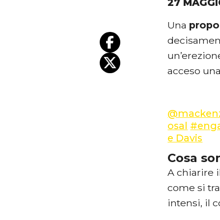
27 MAGGI
Una
propo
decisament
un’erezion
acceso una
@mackenz
osal
#eng
e Davis
Cosa son
A chiarire 
come si tra
intensi, il