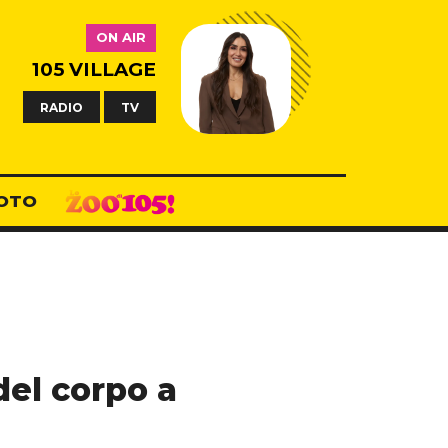
ON AIR
105 VILLAGE
RADIO
TV
OTO
del corpo a