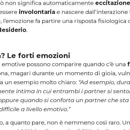
ò non significa automaticamente
eccitazione
essere
involontaria
e nascere dall’interazione t
e, l’emozione fa partire una risposta fisiologi
desiderio
.
? Le forti emozioni
i emotive possono comparire quando c’è una
sona, magari durante un momento di gioia, vulne
fa un esempio molto chiaro:
“Ad esempio, dur
nte intima in cui entrambi i partner si sen
oppure quando si conforta un partner che sta
ficile a livello emotivo.”
o, a quanto pare, non è nemmeno così raro. U