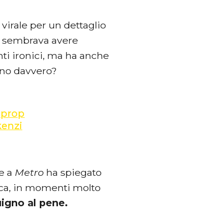
 virale per un dettaglio
i sembrava avere
ti ironici, ma ha anche
no davvero?
prop
kenzi
he a
Metro
ha spiegato
tica, in momenti molto
igno al pene.