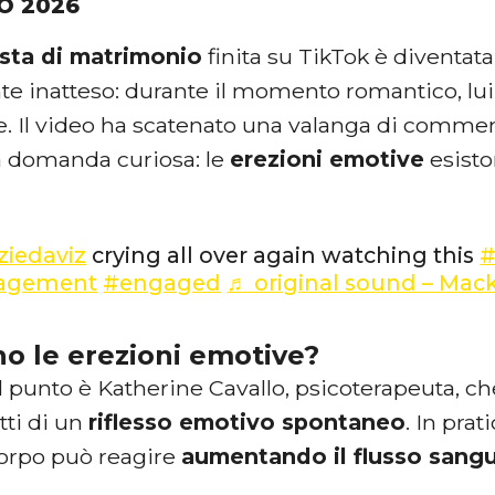
O 2026
sta di matrimonio
finita su TikTok è diventata
e inatteso: durante il momento romantico, lu
e. Il video ha scatenato una valanga di commen
 domanda curiosa: le
erezioni emotive
esisto
iedaviz
crying all over again watching this
#
agement
#engaged
♬ original sound – Mac
o le erezioni emotive?
il punto è Katherine Cavallo, psicoterapeuta, c
tti di un
riflesso emotivo spontaneo
. In pra
 corpo può reagire
aumentando il flusso sangu