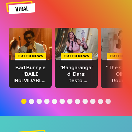
VIRAL
TUTTO NEWS
TUTTO NEWS
TUTTO NE
Bad Bunny e
“Bangaranga”
“The Cure”
“BAILE
di Dara:
Olivia
INoLVIDABLE”:
testo,
Rodrigo
testo,
traduzione e
testo,
traduzione e
significato
traduzion
significato
del singolo
significa