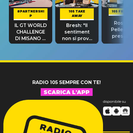
#PARTNERSHI
105 TAKE
105 FRIEND
P
AWAY
Rosario
IL GT WORLD
Bresh: "Il
Pellecch
CHALLENGE
sentiment
present
DI MISANO si
non si prova
“Così dov
riconferma
fino alla notte
andare
un GRANDE
prima"
SUCCESSO!
RADIO 105 SEMPRE CON TE!
SCARICA L'APP
disponibile su