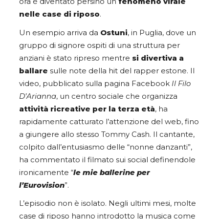
ora è diventato persino un
fenomeno virale
nelle case di riposo
.
Un esempio arriva da
Ostuni
, in Puglia, dove un
gruppo di signore ospiti di una struttura per
anziani è stato ripreso mentre
si divertiva a
ballare
sulle note della hit del rapper estone. Il
video, pubblicato sulla pagina Facebook
Il Filo
D’Arianna
, un centro sociale che organizza
attività ricreative per la terza età
, ha
rapidamente catturato l’attenzione del web, fino
a giungere allo stesso Tommy Cash. Il cantante,
colpito dall’entusiasmo delle “nonne danzanti”,
ha commentato il filmato sui social definendole
ironicamente “
le mie ballerine per
l’Eurovision
”.
L’episodio non è isolato. Negli ultimi mesi, molte
case di riposo hanno introdotto la musica come