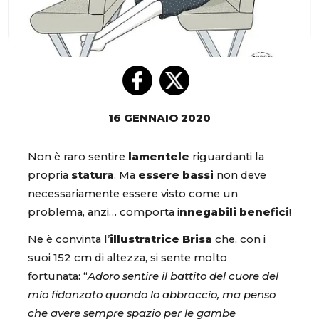
16 GENNAIO 2020
Non è raro sentire
lamentele
riguardanti la
propria
statura
. Ma
essere bassi
non deve
necessariamente essere visto come un
problema, anzi… comporta i
nnegabili benefici
!
Ne è convinta l’
illustratrice Brisa
che, con i
suoi 152 cm di altezza, si sente molto
fortunata: “
Adoro sentire il battito del cuore del
mio fidanzato quando lo abbraccio, ma penso
che avere sempre spazio per le gambe