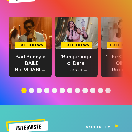
TUTTO NEWS
TUTTO NEWS
TUTTO NE
Bad Bunny e
“Bangaranga”
“The Cure”
“BAILE
di Dara:
Olivia
INoLVIDABLE”:
testo,
Rodrigo
testo,
traduzione e
testo,
traduzione e
significato
traduzion
significato
del singolo
significa
INTERVISTE
VEDI TUTTE