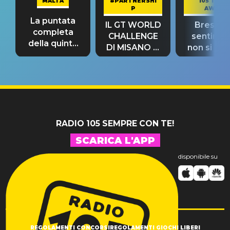
MALTA
#PARTNERSHI
105 TAKE
P
AWAY
La puntata
IL GT WORLD
Bresh: "I
completa
CHALLENGE
sentime
della quinta
DI MISANO si
non si pr
tappa
riconferma
fino alla n
un GRANDE
prima"
SUCCESSO!
RADIO 105 SEMPRE CON TE!
SCARICA L'APP
disponibile su
REGOLAMENTI CONCORSI
REGOLAMENTI GIOCHI LIBERI