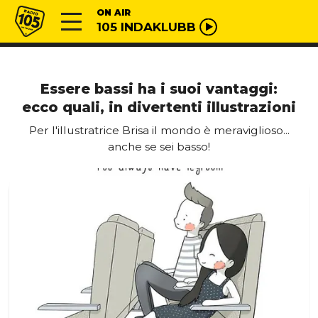
Vai al contenuto
Radio 105
ON AIR
105 INDAKLUBB
Essere bassi ha i suoi vantaggi:
ecco quali, in divertenti illustrazioni
Per l'illustratrice Brisa il mondo è meraviglioso...
anche se sei basso!