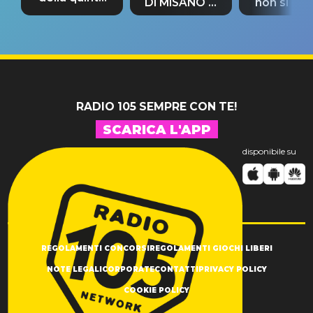
DI MISANO si
non si pr
tappa
riconferma
fino alla n
un GRANDE
prima"
SUCCESSO!
RADIO 105 SEMPRE CON TE!
SCARICA L'APP
disponibile su
REGOLAMENTI CONCORSI
REGOLAMENTI GIOCHI LIBERI
NOTE LEGALI
CORPORATE
CONTATTI
PRIVACY POLICY
COOKIE POLICY