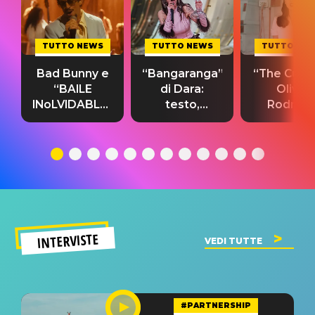
TUTTO NEWS
TUTTO NEWS
TUTTO NE
Bad Bunny e
“Bangaranga”
“The Cure”
“BAILE
di Dara:
Olivia
INoLVIDABLE”:
testo,
Rodrigo
testo,
traduzione e
testo,
traduzione e
significato
traduzion
significato
del singolo
significa
INTERVISTE
VEDI TUTTE
#PARTNERSHIP