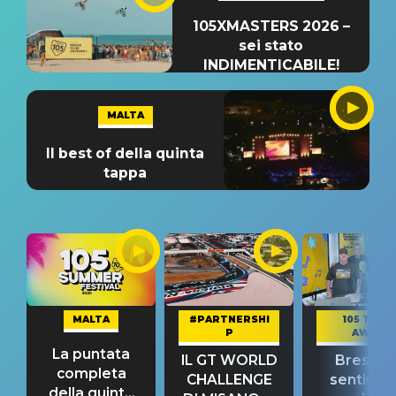
105XMASTERS 2026 –
sei stato
INDIMENTICABILE!
MALTA
Il best of della quinta
tappa
MALTA
#PARTNERSHI
105 TAKE
P
AWAY
La puntata
IL GT WORLD
Bresh: "I
completa
CHALLENGE
sentime
della quinta