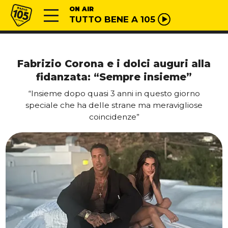
Vai al contenuto
Radio 105
ON AIR
TUTTO BENE A 105
Fabrizio Corona e i dolci auguri alla
fidanzata: “Sempre insieme”
“Insieme dopo quasi 3 anni in questo giorno
speciale che ha delle strane ma meravigliose
coincidenze”