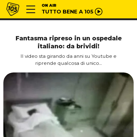
Vai al contenuto
Radio 105
ON AIR
TUTTO BENE A 105
Fantasma ripreso in un ospedale
italiano: da brividi!
Il video sta girando da anni su Youtube e
riprende qualcosa di unico...