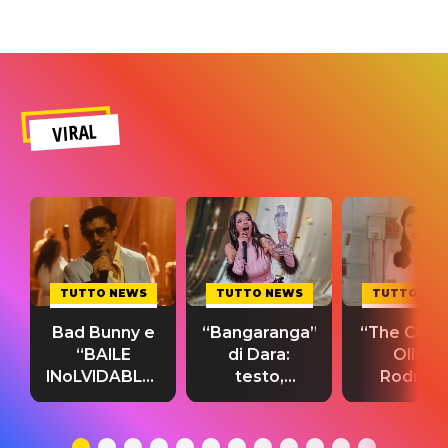
VIRAL
TUTTO NEWS
TUTTO NEWS
TUTTO NE
Bad Bunny e
“Bangaranga”
“The Cure”
“BAILE
di Dara:
Olivia
INoLVIDABLE”:
testo,
Rodrigo
testo,
traduzione e
testo,
traduzione e
significato
traduzion
significato
del singolo
significa