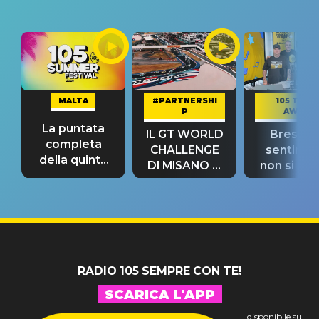
MALTA
#PARTNERSHI
105 TAKE
P
AWAY
La puntata
IL GT WORLD
Bresh: "I
completa
CHALLENGE
sentime
della quinta
DI MISANO si
non si pr
tappa
riconferma
fino alla n
un GRANDE
prima"
SUCCESSO!
RADIO 105 SEMPRE CON TE!
SCARICA L'APP
disponibile su