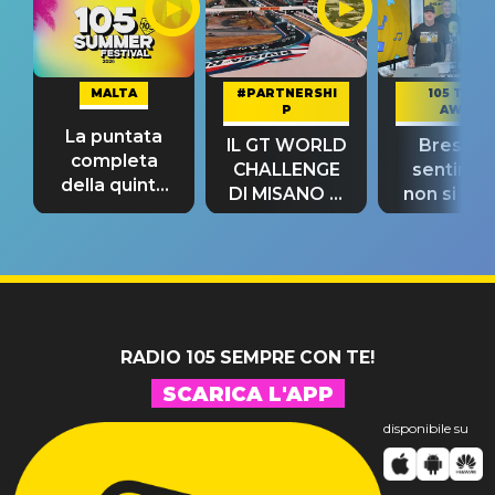
MALTA
#PARTNERSHI
105 TAKE
P
AWAY
La puntata
IL GT WORLD
Bresh: "I
completa
CHALLENGE
sentime
della quinta
DI MISANO si
non si pr
tappa
riconferma
fino alla n
un GRANDE
prima"
SUCCESSO!
RADIO 105 SEMPRE CON TE!
SCARICA L'APP
disponibile su