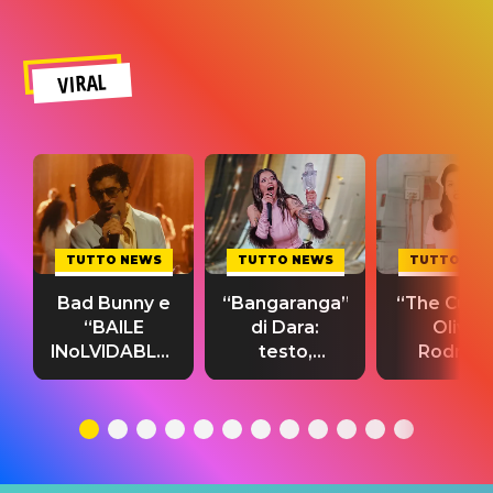
VIRAL
TUTTO NEWS
TUTTO NEWS
TUTTO NE
Bad Bunny e
“Bangaranga”
“The Cure”
“BAILE
di Dara:
Olivia
INoLVIDABLE”:
testo,
Rodrigo
testo,
traduzione e
testo,
traduzione e
significato
traduzion
significato
del singolo
significa