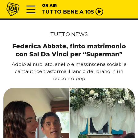
Vai al contenuto
Radio 105
ON AIR
TUTTO BENE A 105
TUTTO NEWS
Federica Abbate, finto matrimonio
con Sal Da Vinci per “Superman”
Addio al nubilato, anello e messinscena social: la
cantautrice trasforma il lancio del brano in un
racconto pop