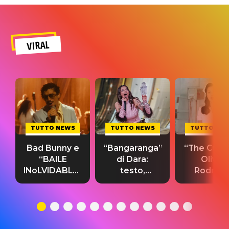
VIRAL
TUTTO NEWS
TUTTO NEWS
TUTTO NE
Bad Bunny e
“Bangaranga”
“The Cure”
“BAILE
di Dara:
Olivia
INoLVIDABLE”:
testo,
Rodrigo
testo,
traduzione e
testo,
traduzione e
significato
traduzion
significato
del singolo
significa