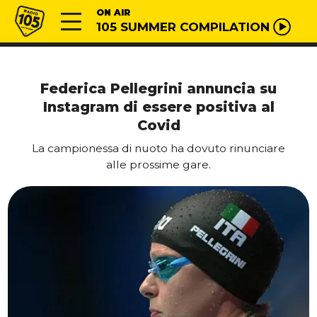
Vai al contenuto
Radio 105
ON AIR
105 SUMMER COMPILATION
Federica Pellegrini annuncia su
Instagram di essere positiva al
Covid
La campionessa di nuoto ha dovuto rinunciare
alle prossime gare.