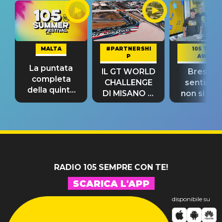
MALTA
#PARTNERSHI
105 TAKE
P
AWAY
La puntata
IL GT WORLD
Bresh: "I
completa
CHALLENGE
sentime
della quinta
DI MISANO si
non si pr
tappa
riconferma
fino alla n
un GRANDE
prima"
SUCCESSO!
RADIO 105 SEMPRE CON TE!
SCARICA L'APP
disponibile su