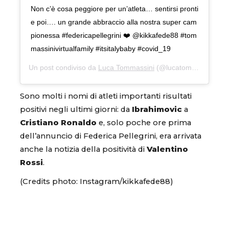
Non c’è cosa peggiore per un’atleta… sentirsi pronti
e poi…. un grande abbraccio alla nostra super cam
pionessa #federicapellegrini ❤️ @kikkafede88 #tom
massinivirtualfamily #itsitalybaby #covid_19
Un post condiviso da
Luca Tommassini
(@lucatommassinidreamer) in data:
Sono molti i nomi di atleti importanti risultati
positivi negli ultimi giorni: da
Ibrahimovic
a
Cristiano Ronaldo
e, solo poche ore prima
dell’annuncio di Federica Pellegrini, era arrivata
anche la notizia della positività di
Valentino
Rossi
.
(Credits photo: Instagram/kikkafede88)