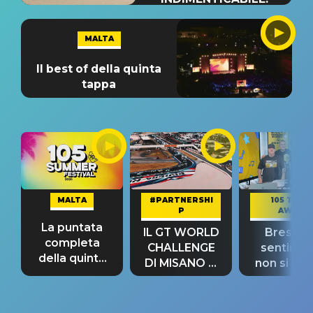
MALTA
Il best of della quinta
tappa
MALTA
#PARTNERSHI
105 TAKE
P
AWAY
La puntata
IL GT WORLD
Bresh: "I
completa
CHALLENGE
sentime
della quinta
DI MISANO si
non si pr
tappa
riconferma
fino alla n
un GRANDE
prima"
SUCCESSO!