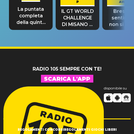
P
AWAY
La puntata
IL GT WORLD
Bresh: "I
completa
CHALLENGE
sentime
della quinta
DI MISANO si
non si pr
tappa
riconferma
fino alla n
un GRANDE
prima"
SUCCESSO!
RADIO 105 SEMPRE CON TE!
SCARICA L'APP
disponibile su
REGOLAMENTI CONCORSI
REGOLAMENTI GIOCHI LIBERI