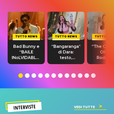
TUTTO NEWS
TUTTO NEWS
TUTTO NE
Bad Bunny e
“Bangaranga”
“The Cure”
“BAILE
di Dara:
Olivia
INoLVIDABLE”:
testo,
Rodrigo
testo,
traduzione e
testo,
traduzione e
significato
traduzion
significato
del singolo
significa
INTERVISTE
VEDI TUTTE