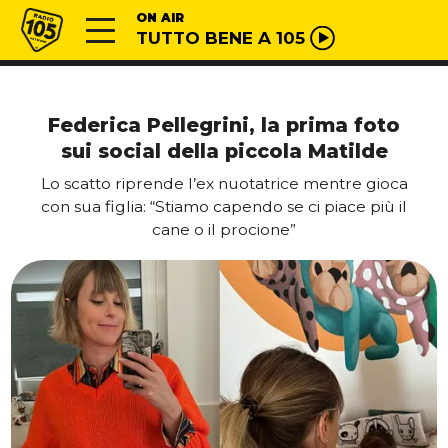
Vai al contenuto
Radio 105
ON AIR
TUTTO BENE A 105
Federica Pellegrini, la prima foto
sui social della piccola Matilde
Lo scatto riprende l’ex nuotatrice mentre gioca
con sua figlia: “Stiamo capendo se ci piace più il
cane o il procione”