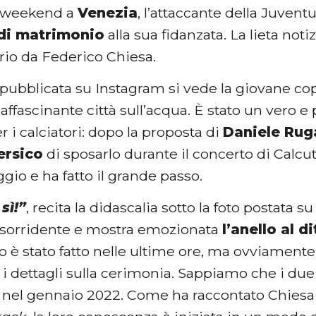
 weekend a
Venezia
, l’attaccante della Juvent
di matrimonio
alla sua fidanzata. La lieta noti
rio da Federico Chiesa.
pubblicata su Instagram si vede la giovane co
 l’affascinante città sull’acqua. È stato un vero
 i calciatori: dopo la proposta di
Daniele Rug
ersico
di sposarlo durante il concerto di Calcu
gio e ha fatto il grande passo.
sì!”
, recita la didascalia sotto la foto postata 
sorridente e mostra emozionata
l’anello al d
 è stato fatto nelle ultime ore, ma ovviament
i dettagli sulla cerimonia. Sappiamo che i due
 nel gennaio 2022. Come ha raccontato Chies