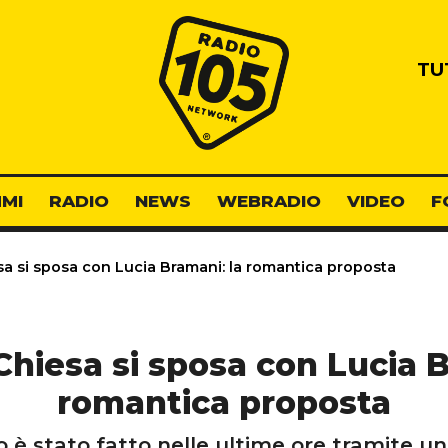
Radio 105
TU
MI
RADIO
NEWS
WEBRADIO
VIDEO
F
a si sposa con Lucia Bramani: la romantica proposta
Chiesa si sposa con Lucia B
romantica proposta
è stato fatto nelle ultime ore tramite un