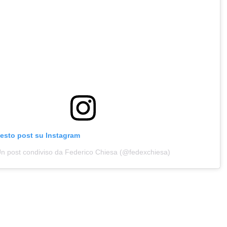
uesto post su Instagram
n post condiviso da Federico Chiesa (@fedexchiesa)