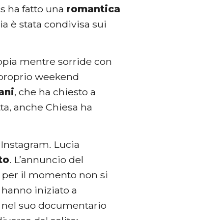
us ha fatto una
romantica
zia è stata condivisa sui
ppia mentre sorride con
 e proprio weekend
ani
, che ha chiesto a
tta, anche Chiesa ha
su Instagram. Lucia
ito
. L’annuncio del
e per il momento non si
 hanno iniziato a
a nel suo documentario