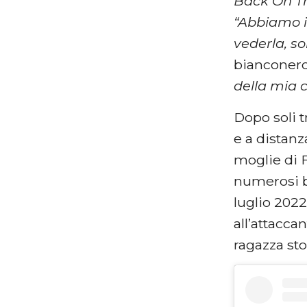
Back On T
“Abbiamo in
vederla, s
bianconer
della mia c
Dopo soli t
e a distanz
moglie di 
numerosi br
luglio 202
all’attacca
ragazza st