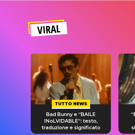
VIRAL
TUTTO NEWS
Bad Bunny e “BAILE
“
INoLVIDABLE”: testo,
traduzione e significato
s