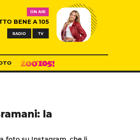
ON AIR
TTO BENE A 105
RADIO
TV
OTO
ramani: la
a foto su Instagram, che li