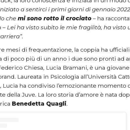
rack
, la loro conoscenza è iniziata in un modo d
iziato a sentirci i primi giorni di gennaio 202
olo che
mi sono rotto il crociato
– ha racconta
o –
Lei ha visto subito le mie fragilità, ha vist
arriera”
.
re mesi di frequentazione, la coppia ha ufficiali
a di poco più di un anno i due sono pronti ad an
Federico Chiesa, Lucia Bramani, è una giovan
and. Laureata in Psicologia all’Università Catt
2, Lucia ha condiviso l’emozionante momento d
nte della Juve. La loro storia d’amore è nata dopo
orica
Benedetta Quagli
.