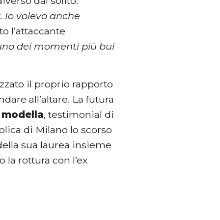
iverso dal solito:
2. Io volevo anche
to l’attaccante
o uno dei momenti più bui
zzato il proprio rapporto
dare all’altare. La futura
e
modella
, testimonial di
olica di Milano lo scorso
ella sua laurea insieme
 la rottura con l’ex