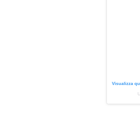
Visualizza q
U