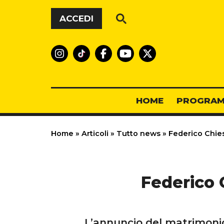
Vai al contenuto
ACCEDI
HOME
PROGRAM
Home
»
Articoli
»
Tutto news
»
Federico Chies
Federico 
L’annuncio del matrimonio 