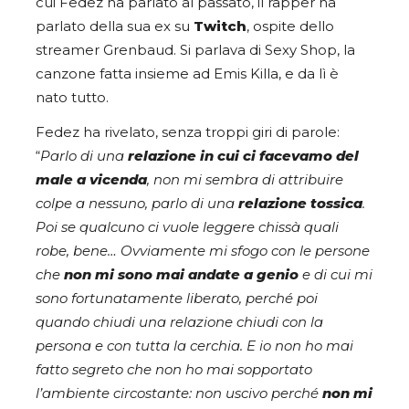
cui Fedez ha parlato al passato, il rapper ha
parlato della sua ex su
Twitch
, ospite dello
streamer Grenbaud. Si parlava di Sexy Shop, la
canzone fatta insieme ad Emis Killa, e da lì è
nato tutto.
Fedez ha rivelato, senza troppi giri di parole:
“
Parlo di una
relazione in cui ci facevamo del
male a vicenda
, non mi sembra di attribuire
colpe a nessuno, parlo di una
relazione tossica
.
Poi se qualcuno ci vuole leggere chissà quali
robe, bene… Ovviamente mi sfogo con le persone
che
non mi sono mai andate a genio
e di cui mi
sono fortunatamente liberato, perché poi
quando chiudi una relazione chiudi con la
persona e con tutta la cerchia. E io non ho mai
fatto segreto che non ho mai sopportato
l’ambiente circostante: non uscivo perché
non mi