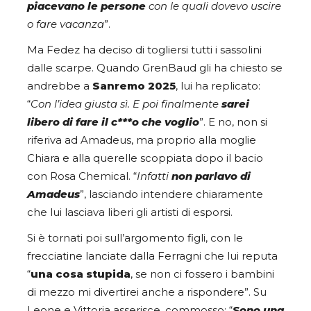
piacevano le persone
con le quali dovevo uscire
o fare vacanza
”.
Ma Fedez ha deciso di togliersi tutti i sassolini
dalle scarpe. Quando GrenBaud gli ha chiesto se
andrebbe a
Sanremo 2025
, lui ha replicato:
“
Con l’idea giusta sì. E poi finalmente
sarei
libero di fare il c***o
che voglio
”. E no, non si
riferiva ad Amadeus, ma proprio alla moglie
Chiara e alla querelle scoppiata dopo il bacio
con Rosa Chemical. “
Infatti
non parlavo di
Amadeus
”, lasciando intendere chiaramente
che lui lasciava liberi gli artisti di esporsi.
Si è tornati poi sull’argomento figli, con le
frecciatine lanciate dalla Ferragni che lui reputa
“
una cosa stupida
, se non ci fossero i bambini
di mezzo mi divertirei anche a rispondere”. Su
Leone e Vittoria asserisce, commosso: “
Sono una