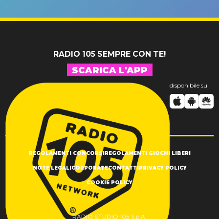
un GRANDE
prima"
SUCCESSO!
RADIO 105 SEMPRE CON TE!
SCARICA L'APP
disponibile su
REGOLAMENTI CONCORSI
REGOLAMENTI GIOCHI LIBERI
NOTE LEGALI
CORPORATE
CONTATTI
PRIVACY POLICY
COOKIE POLICY
RADIO STUDIO 105 S.p.A.