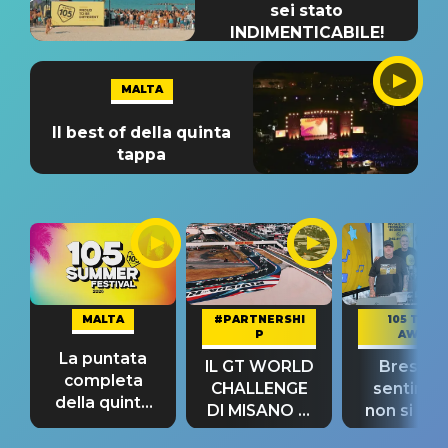
sei stato
INDIMENTICABILE!
MALTA
Il best of della quinta
tappa
MALTA
#PARTNERSHI
105 TAKE
P
AWAY
La puntata
IL GT WORLD
Bresh: "I
completa
CHALLENGE
sentime
della quinta
DI MISANO si
non si pr
tappa
riconferma
fino alla n