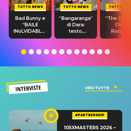
TUTTO NEWS
TUTTO NEWS
TUTTO NE
Bad Bunny e
“Bangaranga”
“The Cure”
“BAILE
di Dara:
Olivia
INoLVIDABLE”:
testo,
Rodrigo
testo,
traduzione e
testo,
traduzione e
significato
traduzion
significato
del singolo
significa
INTERVISTE
VEDI TUTTE
#PARTNERSHIP
105XMASTERS 2026 –