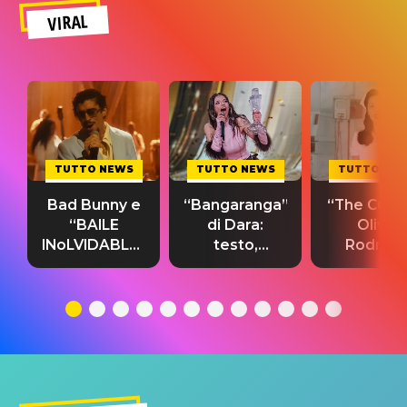
VIRAL
TUTTO NEWS
TUTTO NEWS
TUTTO NE
Bad Bunny e
“Bangaranga”
“The Cure”
“BAILE
di Dara:
Olivia
INoLVIDABLE”:
testo,
Rodrigo
testo,
traduzione e
testo,
traduzione e
significato
traduzion
significato
del singolo
significa