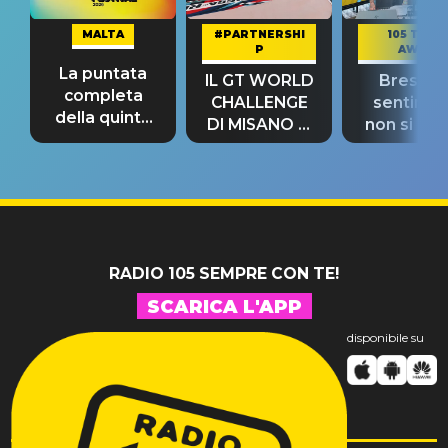
MALTA
#PARTNERSHI
105 TAKE
P
AWAY
La puntata
IL GT WORLD
Bresh: "I
completa
CHALLENGE
sentime
della quinta
DI MISANO si
non si pr
tappa
riconferma
fino alla n
un GRANDE
prima"
SUCCESSO!
RADIO 105 SEMPRE CON TE!
SCARICA L'APP
disponibile su